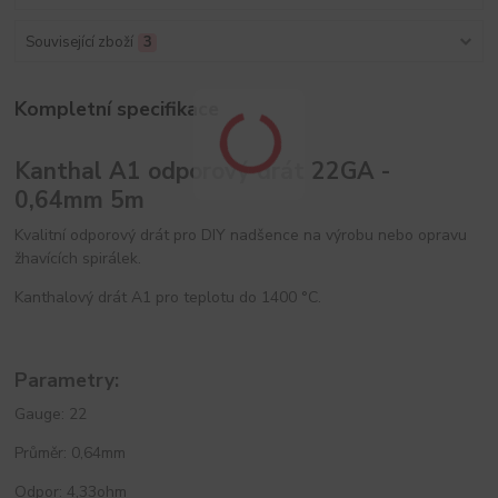
Související zboží
3
Kompletní specifikace
Kanthal A1 odporový drát 22GA -
0,64mm 5m
Kvalitní odporový drát pro DIY nadšence na výrobu nebo opravu
žhavících spirálek.
Kanthalový drát A1 pro teplotu do 1400 °C.
Parametry:
Gauge: 22
Průměr: 0,64mm
Odpor: 4,33ohm