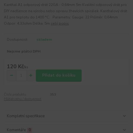
Kanthal A1 odporový drát 22GA - 0,64mm 5m Kvalitní odporový drát pro
DIY nadšence na výrobu nebo opravu žhavících spirálek. Kanthalový drát
A1 pro teplotu do 1400 °C. Parametry: Gauge: 22 Průměr: 0,64mm
Odpor: 4,33ohm Délka: 5m
celý popis
Dostupnost
skladem
Nejsme plátci DPH
120 Kč
/
ks
Přidat do košíku
Číslo produktu:
353
Hlídat cenu / dostupnost
Kompletní specifikace
Komentáře
0