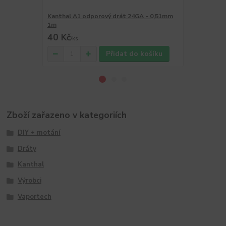
Kanthal A1 odporový drát 24GA - 0,51mm
Kanthal A1 
1m
1m
40 Kč
40 Kč
/
ks
/
ks
Přidat do košíku
Zboží zařazeno v kategoriích
DIY + motání
Dráty
Kanthal
Výrobci
Vaportech