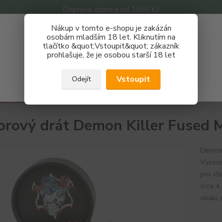
Doprava zdarma od 1500 Kč
Nákup v tomto e-shopu je zakázán
Získej slevu 3%
osobám mladším 18 let. Kliknutím na
tlačítko &quot;Vstoupit&quot; zákazník
Zaregistruj se a nakupuj se slevou právě teď!
Nevíte
prohlašuje, že je osobou starší 18 let
Hledat
733 
REGISTRAČNÍ FORMULÁŘ
Po - P
Vstoupit
Odejít
Zavřít
IY + motání
Dráty
Kanthal
Odporový drát Demon Killer Fused 
rový drát Demon Killer Fused 
Demon 
Vysoce
pro vš
(cca 4
obalu 