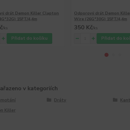
ý drát Demon Killer Clapton
Odporový drát Demon Kille
4G*32G) 15FT/4,4m
Wire (26G*30G) 15FT/4,4m
č
350 Kč
/
ks
/
ks
Přidat do košíku
Přidat do ko
zařazeno v kategoriích
 motání
Dráty
Kant
 Killer