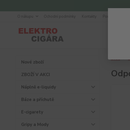
O nákupu
Ochodní podmínky
Kontakty
Poradna
Úvod
D
Nové zboží
Odpo
ZBOŽÍ V AKCI
Náplně e-liquidy
Báze a příchutě
E-cigarety
Gripy a Mody