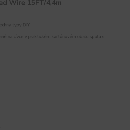
ted Wire 15FT/4,4m
echny typy DIY.
né na cívce v praktickém kartónovém obalu spolu s
T