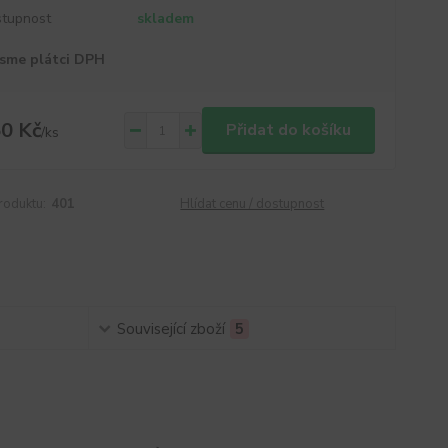
tupnost
skladem
sme plátci DPH
0 Kč
Přidat do košíku
/
ks
roduktu:
401
Hlídat cenu / dostupnost
Související zboží
5