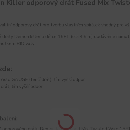
 Killer odporový drát Fused Mix Twis
alitní odporový drát pro tvorbu vlastních spirálek vhodný pro vš
 dráty Demon killer o délce 15FT (cca 4,5 m) dodáváme namota
motkem BIO vaty.
zde:
 číslo GAUGE (tenčí drát), tím vyšší odpor
 drát, tím vyšší odpor
balení:
č odporového drátu Demon Killer Fused Mix Twisted Wire 15F