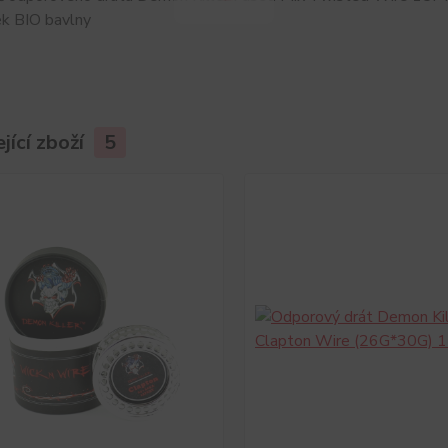
k BIO bavlny
jící zboží
5