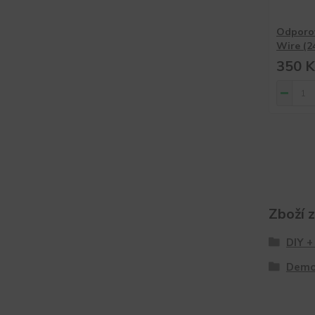
Odporov
Wire (2
350 K
Zboží 
DIY +
Demon