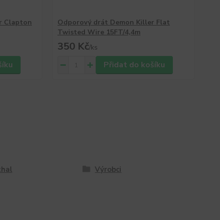
r Clapton
Odporový drát Demon Killer Flat
Od
Twisted Wire 15FT/4,4m
Wi
350 Kč
2
/
ks
šíku
Přidat do košíku
hal
Výrobci