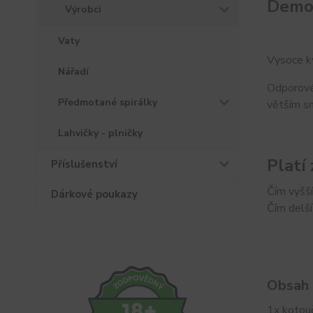
Demon
Výrobci
Vaty
Vysoce kv
Nářadí
Odporové
Předmotané spirálky
větším s
Lahvičky - plničky
Platí 
Příslušenství
Čím vyšší
Dárkové poukazy
Čím delší
Obsah 
1x kotou