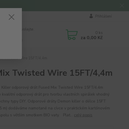
Přihlášení
 si rady? Zavolejte.
0
ks
184 411
za
0,00 Kč
á 8:00 - 16:00
Mix Twisted Wire 15FT/4,4m
Mix Twisted Wire 15FT/4,4m
Killer odporový drát Fused Mix Twisted Wire 15FT/4,4m
 kvalitní odporový drát pro tvorbu vlastních spirálek vhodný
echny typy DIY. Odporové dráty Demon killer o délce 15FT
,5 m) dodáváme namotané na cívce v praktickém kartónovém
spolu s větším smotkem BIO vaty. Plat...
celý popis