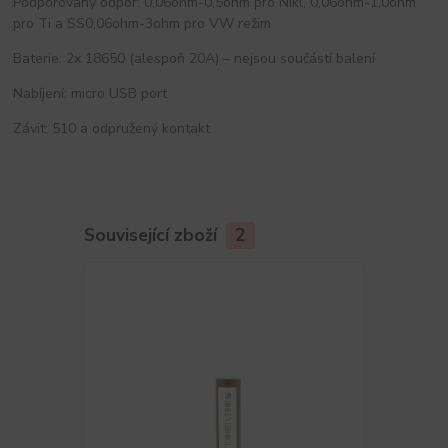
Podporovaný odpor: 0,06ohm-0,5ohm pro Nikl, 0,06ohm-1,0ohm
pro Ti a SS0,06ohm-3ohm pro VW režim
Baterie: 2x 18650 (alespoň 20A) – nejsou součástí balení
Nabíjení: micro USB port
Závit: 510 a odpružený kontakt
Související zboží
2