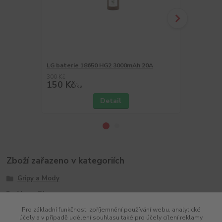
LG baterie 18650 HG2 3000mAh 20A
Golisi O2 n
300 Kč
150 Kč
520 Kč
/
ks
/
ks
Detail
Zboží zařazeno v kategoriích
Gripy a Mody
Vapor Storm
Pro základní funkčnost, zpříjemnění používání webu, analytické
účely a v případě udělení souhlasu také pro účely cílení reklamy