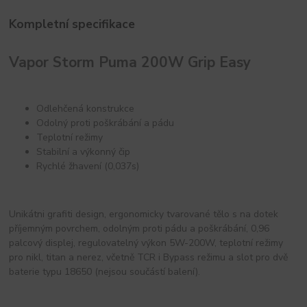
Kompletní specifikace
Vapor Storm Puma 200W Grip Easy
Odlehčená konstrukce
Odolný proti poškrábání a pádu
Teplotní režimy
Stabilní a výkonný čip
Rychlé žhavení (0,037s)
Unikátni grafiti design, ergonomicky tvarované tělo s na dotek
příjemným povrchem, odolným proti pádu a poškrábání, 0,96
palcový displej, regulovatelný výkon 5W-200W, teplotní režimy
pro nikl, titan a nerez, včetně TCR i Bypass režimu a slot pro dvě
baterie typu 18650 (nejsou součástí balení).