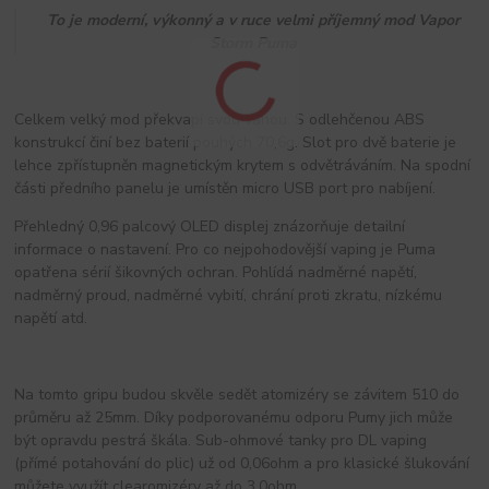
To je moderní, výkonný a v ruce velmi příjemný mod Vapor
Storm Puma
Celkem velký mod překvapí svou váhou. S odlehčenou ABS
konstrukcí činí bez baterií pouhých 70,6g. Slot pro dvě baterie je
lehce zpřístupněn magnetickým krytem s odvětráváním. Na spodní
části předního panelu je umístěn micro USB port pro nabíjení.
Přehledný 0,96 palcový OLED displej znázorňuje detailní
informace o nastavení. Pro co nejpohodovější vaping je Puma
opatřena sérií šikovných ochran. Pohlídá nadměrné napětí,
nadměrný proud, nadměrné vybití, chrání proti zkratu, nízkému
napětí atd.
Na tomto gripu budou skvěle sedět atomizéry se závitem 510 do
průměru až 25mm. Díky podporovanému odporu Pumy jich může
být opravdu pestrá škála. Sub-ohmové tanky pro DL vaping
(přímé potahování do plic) už od 0,06ohm a pro klasické šlukování
můžete využít clearomizéry až do 3,0ohm.