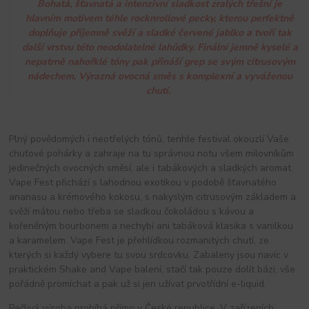
Bohatá, šťavnatá a intenzivní sladkost zralých třešní je
hlavním motivem téhle rocknrollové pecky, kterou perfektně
doplňuje příjemně svěží a sladké červené jablko a tvoří tak
další vrstvu této neodolatelné lahůdky. Finální jemně kyselé a
nepatrně nahořklé tóny pak přináší grep se svým citrusovým
nádechem. Výrazná ovocná směs s komplexní a vyváženou
chutí.
Plný povědomých i neotřelých tónů, tenhle festival okouzlí Vaše
chuťové pohárky a zahraje na tu správnou notu všem milovníkům
jedinečných ovocných směsí, ale i tabákových a sladkých aromat.
Vape Fest přichází s lahodnou exotikou v podobě šťavnatého
ananasu a krémového kokosu, s nakyslým citrusovým základem a
svěží mátou nebo třeba se sladkou čokoládou s kávou a
kořeněným bourbonem a nechybí ani tabáková klasika s vanilkou
a karamelem. Vape Fest je přehlídkou rozmanitých chutí, ze
kterých si každý vybere tu svou srdcovku. Zabaleny jsou navíc v
praktickém Shake and Vape balení, stačí tak pouze dolít bázi, vše
pořádně promíchat a pak už si jen užívat prvotřídní e-liquid.
Pečlivá výroba probíhá přímo v České republice. V zařízeních,