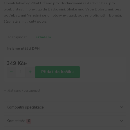
Obsah lahvičky: 20ml Určeno pro: dochucování základních bází pro
tvorbu vlastního e-liquidu Dávkování: Shake and Vape Doba zrání: bez
potřeby zrání Nejedná se o hotový e-liquid, pouze o příchuť! Bohatá,
šťavnatá a int...
celý popis
Dostupnost
skladem
Nejsme plátci DPH
349 Kč
/
ks
Přidat do košíku
Hlídat cenu / dostupnost
Kompletní specifikace
Komentáře
0