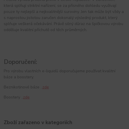
která splňují striktní nařízení, se za přísného dohledu využívají
pouze ty nejlepší a nejkvalitnější suroviny. Jen tak může být vždy a
s naprostou jistotou zaručen dokonalý výsledný produkt, který
splňuje veškerá očekávání. Právě silný důraz na špičkovou výrobu
odděluje kvalitní příchutě od těch průměrných.
Doporučení:
Pro výrobu vlastních e-liquidů doporučujeme používat kvalitní
báze a boostery.
Beznikotinové báze ..
zde
Boostery ..
zde
Zboží zařazeno v kategoriích