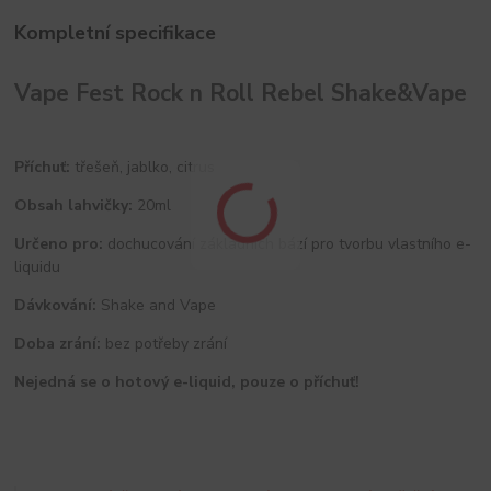
Kompletní specifikace
Vape Fest Rock n Roll Rebel Shake&Vape
Příchuť:
třešeň, jablko, citrus
Obsah lahvičky:
20ml
Určeno pro:
dochucování základních bází pro tvorbu vlastního e-
liquidu
Dávkování:
Shake and Vape
Doba zrání:
bez potřeby zrání
Nejedná se o hotový e-liquid, pouze o příchuť!