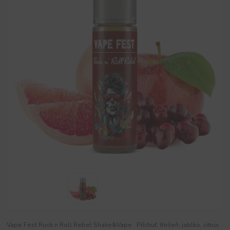
Vape Fest Rock n Roll Rebel Shake&Vape Příchuť: třešeň, jablko, citrus