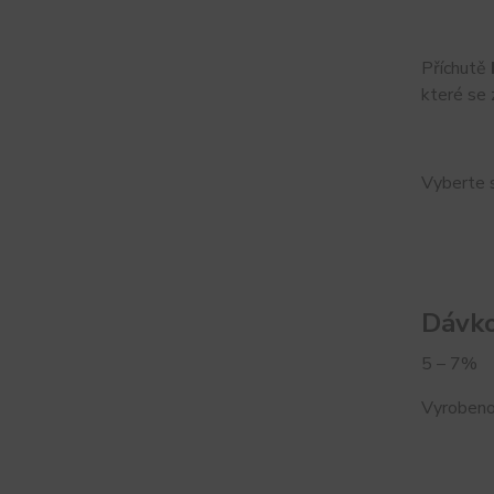
Příchutě
které se 
Vyberte s
Dávko
5 – 7%
Vyrobeno