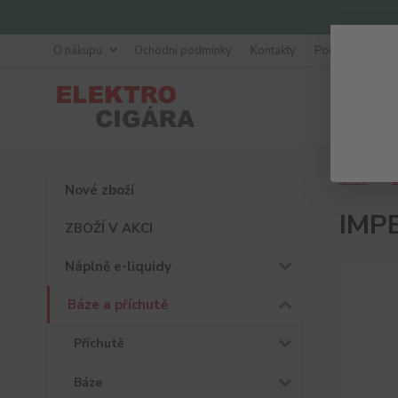
O nákupu
Ochodní podmínky
Kontakty
Poradna
Úvod
B
Nové zboží
IMPE
ZBOŽÍ V AKCI
Náplně e-liquidy
Báze a příchutě
Příchutě
Báze