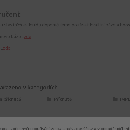
učení:
u vlastních e-liquidů doporučujeme používat kvalitní báze a boos
nové báze ..
zde
..
zde
zařazeno v kategoriích
a příchutě
Příchutě
IMPE
čnost, zpříjemnění používání webu, analytické účely a v případě udělení