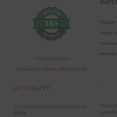
IMPER
Příchuť:
Obsah la
Určeno p
Nejedná 
Výhodná registrace
slevou 3%
Nakupujte se
právě teď!
AKTUALITY
Příchutě
21.5.2026 Nově zařazeny tři krásky od
k přímému
SMOK