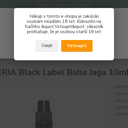
Doprava zdarma od 1500 Kč
Nákup v tomto e-shopu je zakázán
Získej slevu 3%
osobám mladším 18 let. Kliknutím na
tlačítko &quot;Vstoupit&quot; zákazník
Zaregistruj se a nakupuj se slevou právě teď!
Nevíte
prohlašuje, že je osobou starší 18 let
Hledat
733 
REGISTRAČNÍ FORMULÁŘ
Po - P
Vstoupit
Odejít
Zavřít
áze a příchutě
IMPERIA Black Label Baba Jaga 10ml
RIA Black Label Baba Jaga 10m
IMPERI
Obsah 
výrobu
příchu
nádech