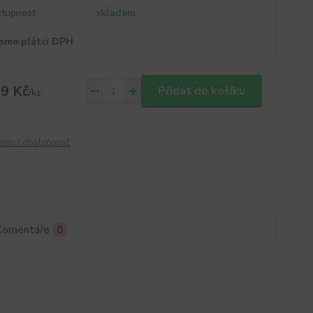
tupnost
skladem
sme plátci DPH
9 Kč
Přidat do košíku
/
ks
cenu / dostupnost
Komentáře
0