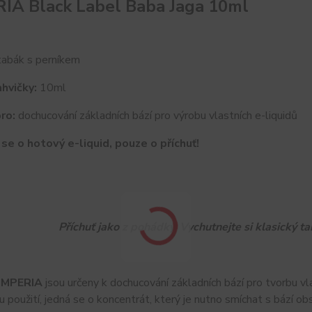
IA Black Label Baba Jaga 10ml
tabák s perníkem
hvičky:
10ml
ro:
dochucování základních bází pro výrobu vlastních e-liquidů
se o hotový e-liquid, pouze o příchuť!
Příchuť jako z pohádky. Vychutnejte si klasický 
IMPERIA
jsou určeny k dochucování základních bází pro tvorbu vla
 použití, jedná se o koncentrát, který je nutno smíchat s bází ob