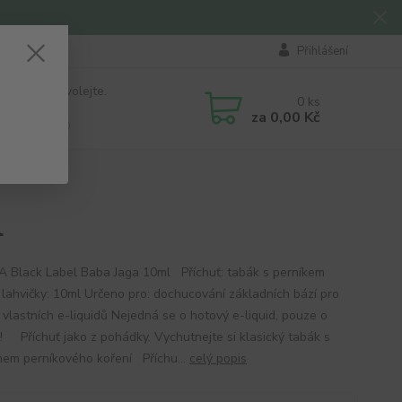
Přihlášení
 si rady? Zavolejte.
0
ks
184 411
za
0,00 Kč
á 8:00 - 16:00
l
A Black Label Baba Jaga 10ml Příchuť: tabák s perníkem
lahvičky: 10ml Určeno pro: dochucování základních bází pro
 vlastních e-liquidů Nejedná se o hotový e-liquid, pouze o
ť! Příchuť jako z pohádky. Vychutnejte si klasický tabák s
em perníkového koření Příchu...
celý popis