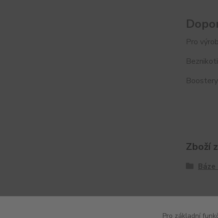
Dopor
Pro výrob
Beznikoti
Boostery 
Zboží 
Báze 
Pro základní funk