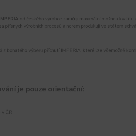
IMPERIA
od českého výrobce zaručují maximální možnou kvalitu a t
za přísných výrobních procesů a norem produkují ve státem schvá
i z bohatého výběru příchutí IMPERIA, které lze všemožně kombin
vání je pouze orientační:
 v ČR