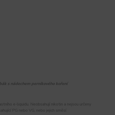
tabák s nádechem perníkového koření
stního e-liquidu. Neobsahují nikotin a nejsou určeny
sahující PG nebo VG, nebo jejich směsí.