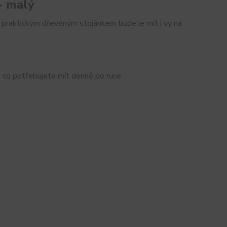
- malý
 S praktickým dřevěným stojánkem budete mít i vy na
, co potřebujete mít denně po ruce.