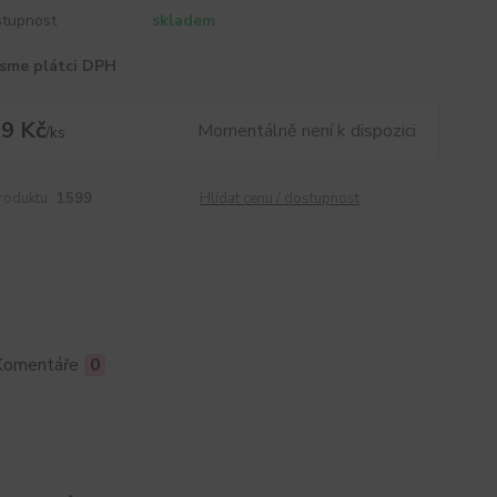
tupnost
skladem
sme plátci DPH
9 Kč
Momentálně není k dispozici
/
ks
roduktu:
1599
Hlídat cenu / dostupnost
Komentáře
0