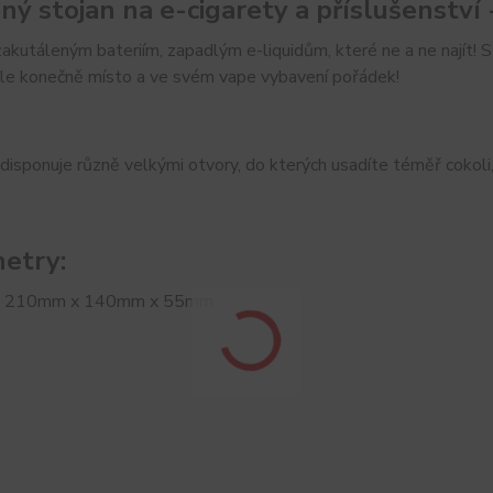
ný stojan na e-cigarety a příslušenství 
akutáleným bateriím, zapadlým e-liquidům, které ne a ne najít!
le konečně místo a ve svém vape vybavení pořádek!
disponuje různě velkými otvory, do kterých usadíte téměř cokoli
etry:
: 210mm x 140mm x 55mm