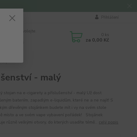
Přihlášení
 si rady? Zavolejte.
0
ks
184 411
za
0,00 Kč
á 8:00 - 16:00
 malý
ušenství - malý
ý stojan na e-cigarety a příslušenství - malý Už dost
leným bateriím, zapadlým e-liquidům, které ne a ne najít! S
ckým dřevěným stojánkem budete mít i vy na svém stole
ě místo a ve svém vape vybavení pořádek! Stojánek
uje různě velkými otvory, do kterých usadíte témě...
celý popis