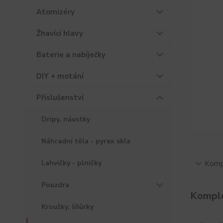
Atomizéry
Žhavící hlavy
Baterie a nabíječky
DIY + motání
Příslušenství
Dripy, náustky
Náhradní těla - pyrex skla
Lahvičky - plničky
Kompl
Pouzdra
Komple
Kroužky, šňůrky