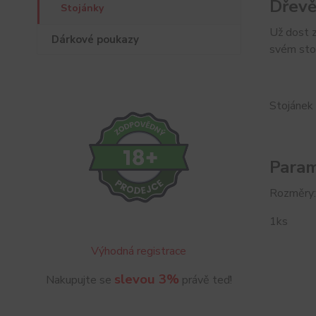
Dřevě
Stojánky
Už dost z
Dárkové poukazy
svém sto
Stojánek 
Param
Rozměry
1ks
Výhodná registrace
slevou 3%
Nakupujte se
právě teď!