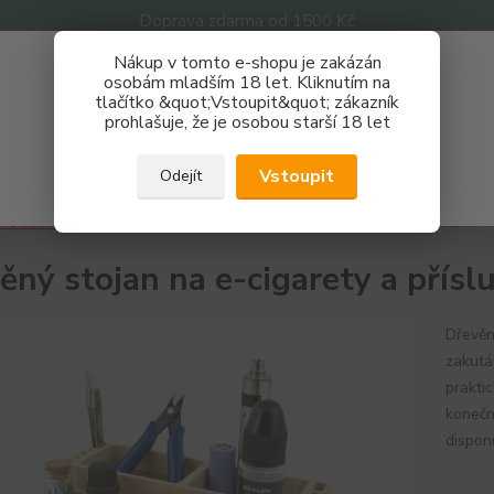
Doprava zdarma od 1500 Kč
Nákup v tomto e-shopu je zakázán
Získej slevu 3%
osobám mladším 18 let. Kliknutím na
tlačítko &quot;Vstoupit&quot; zákazník
Zaregistruj se a nakupuj se slevou právě teď!
Nevíte
prohlašuje, že je osobou starší 18 let
Hledat
733 
REGISTRAČNÍ FORMULÁŘ
Po - P
Vstoupit
Odejít
Zavřít
říslušenství
Stojánky
Dřevěný stojan na e-cigarety a příslušenství -
ěný stojan na e-cigarety a přísl
Dřevěn
zakutá
prakti
konečn
dispon