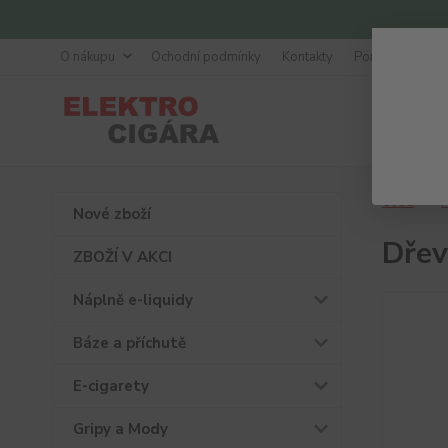
O nákupu
Ochodní podmínky
Kontakty
Poradna
Úvod
P
Nové zboží
Dřev
ZBOŽÍ V AKCI
Náplně e-liquidy
Báze a příchutě
E-cigarety
Gripy a Mody