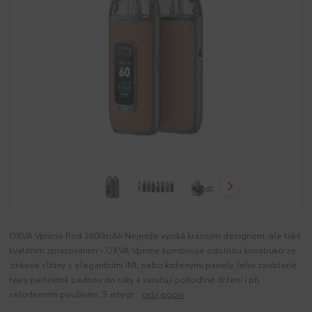
OXVA Vprime Pod 2600mAh Nejenže vyniká krásným designem, ale také
kvalitním zpracováním – OXVA Vprime kombinuje odolnou konstrukci ze
zinkové slitiny s elegantními IML nebo koženými panely. Jeho zaoblené
tvary perfektně padnou do ruky a zaručují pohodlné držení i při
celodenním používání. S integr...
celý popis