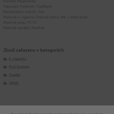
Kontakt: Magnetický
Vapování: Potahem / tlačítkem
Nastavitelný vzduch: Ano
Materiál e-cigarety: Zinková slitina, IML / umělá kůže
Materiál podu: PCTG
Materiál spirálky: Kanthal
Zboží zařazeno v kategoriích
E-cigarety
Pod Systém
Značky
OXVA