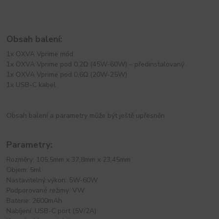
Obsah balení:
1x OXVA Vprime mód
1x OXVA Vprime pod 0,2Ω (45W-60W) – předinstalovaný
1x OXVA Vprime pod 0,6Ω (20W-25W)
1x USB-C kabel
Obsah balení a parametry může být ještě upřesněn
Parametry:
Rozměry: 105,5mm x 37,8mm x 23,45mm
Objem: 5ml
Nastavitelný výkon: 5W-60W
Podporované režimy: VW
Baterie: 2600mAh
Nabíjení: USB-C port (5V/2A)