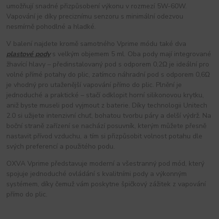
umožňují snadné přizpůsobení výkonu v rozmezí 5W-60W. 
Vapování je díky preciznímu senzoru s minimální odezvou 
nesmírně pohodlné a hladké.
V balení najdete kromě samotného Vprime módu také dva 
plastové pody
 s velkým objemem 5 ml. Oba pody mají integrované 
žhavící hlavy – předinstalovaný pod s odporem 0,2Ω je ideální pro 
volné přímé potahy do plic, zatímco náhradní pod s odporem 0,6Ω 
je vhodný pro utaženější vapování přímo do plic. Plnění je 
jednoduché a praktické – stačí odklopit horní silikonovou krytku, 
aniž byste museli pod vyjmout z baterie. Díky technologii Unitech 
2.0 si užijete intenzivní chuť, bohatou tvorbu páry a delší výdrž. Na 
boční straně zařízení se nachází posuvník, kterým můžete přesně 
nastavit přívod vzduchu, a tím si přizpůsobit volnost potahu dle 
svých preferencí a použitého podu.
OXVA Vprime představuje moderní a všestranný pod mód, který 
spojuje jednoduché ovládání s kvalitními pody a výkonným 
systémem, díky čemuž vám poskytne špičkový zážitek z vapování 
přímo do plic.