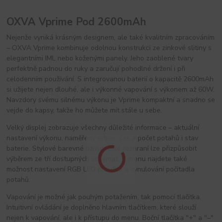
OXVA Vprime Pod 2600mAh
Nejenže vyniká krásným designem, ale také kvalitním zpracováním 
– OXVA Vprime kombinuje odolnou konstrukci ze zinkové slitiny s 
elegantními IML nebo koženými panely. Jeho zaoblené tvary 
perfektně padnou do ruky a zaručují pohodlné držení i při 
celodenním používání. S integrovanou baterií o kapacitě 2600mAh 
si užijete nejen dlouhé, ale i výkonné vapování s výkonem až 60W. 
Navzdory svému silnému výkonu je Vprime kompaktní a snadno se 
vejde do kapsy, takže ho můžete mít stále u sebe.
Velký displej zobrazuje všechny důležité informace – aktuální 
nastavení výkonu, naměřený odpor, čas a počet potahů i stav 
baterie. Stylové barevné uživatelské rozhraní lze přizpůsobit 
výběrem ze tří dostupných schémat. V menu najdete také 
možnost nastavení RGB LED proužku a vynulování počítadla 
potahů.
Vapování je možné jak pouhým potažením, tak pomocí tlačítka. 
Intuitivní ovládání je doplněno hlavním tlačítkem, které slouží 
nejen k vapování, ale i k přístupu do menu. Boční tlačítka "+" a "–" 