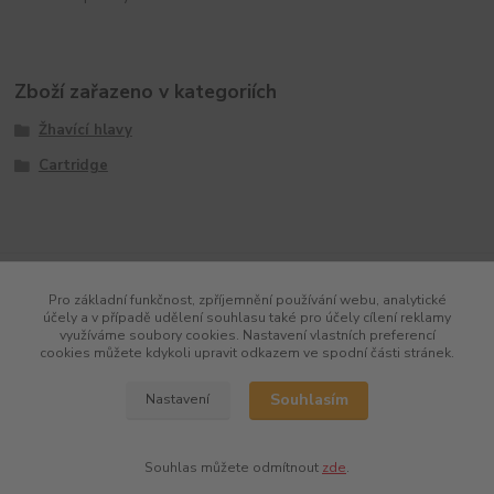
Zboží zařazeno v kategoriích
Žhavící hlavy
Cartridge
Pro základní funkčnost, zpříjemnění používání webu, analytické
účely a v případě udělení souhlasu také pro účely cílení reklamy
využíváme soubory cookies. Nastavení vlastních preferencí
cookies můžete kdykoli upravit odkazem ve spodní části stránek.
Souhlasím
Nastavení
Souhlas můžete odmítnout
zde
.
Vytvořeno na
Eshop-rychle.cz