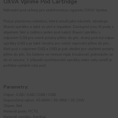
OXVA Vprime Pod Cartridge
Náhradní pod určený pro elektronickou cigaretu OXVA Vprime.
Pod je plastovou nádobou, která slouží jako náustek, obsahuje
žhavící spirálku a také se plní e-liquidem. Dostupné jsou tři pody s
objemem 5ml a zatímco jeden pod nabízí žhavící spirálku s
odporem 0,2Ω pro volné potahy přímo do plic, druhý pod má odpor
spirálky 0,4Ω a je také vhodný pro volné vapování přímo do plic,
třetí pod s odporem 0,6Ω a 0,8Ω je pak ideální pro utažené potahy
přímo do plic. Do baterie se nemusí nijak šroubovat, jednoduše se
do ní zasune. V případě opotřebování spirálky nebo vaty uvnitř je
potřeba vyměnit celý pod.
Parametry:
Odpor: 0,2Ω / 0,4Ω / 0,6Ω / 0,8Ω
Doporučený výkon: 45-60W / 28-38W / 20-25W
Objem: 5ml
Materiál podu: PCTG
Materiál spirálky: Kanthal