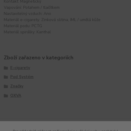
Kontakt: Magnetický
Vapování: Potahem / tlačítkem
Nastavitelný vzduch: Ano
Materiál e-cigarety: Zinková slitina, IML / umělá kůže
Materiál podu: PCTG
Materiál spirálky: Kanthal
Zboží zařazeno v kategoriích
E-cigarety
Pod Systém
Značky
OXVA