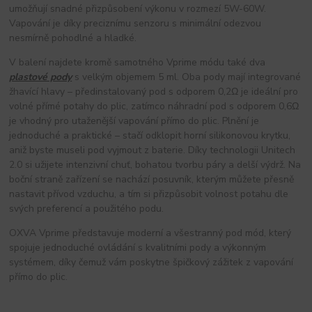
umožňují snadné přizpůsobení výkonu v rozmezí 5W-60W. 
Vapování je díky preciznímu senzoru s minimální odezvou 
nesmírně pohodlné a hladké.
V balení najdete kromě samotného Vprime módu také dva 
plastové pody
 s velkým objemem 5 ml. Oba pody mají integrované 
žhavící hlavy – předinstalovaný pod s odporem 0,2Ω je ideální pro 
volné přímé potahy do plic, zatímco náhradní pod s odporem 0,6Ω 
je vhodný pro utaženější vapování přímo do plic. Plnění je 
jednoduché a praktické – stačí odklopit horní silikonovou krytku, 
aniž byste museli pod vyjmout z baterie. Díky technologii Unitech 
2.0 si užijete intenzivní chuť, bohatou tvorbu páry a delší výdrž. Na 
boční straně zařízení se nachází posuvník, kterým můžete přesně 
nastavit přívod vzduchu, a tím si přizpůsobit volnost potahu dle 
svých preferencí a použitého podu.
OXVA Vprime představuje moderní a všestranný pod mód, který 
spojuje jednoduché ovládání s kvalitními pody a výkonným 
systémem, díky čemuž vám poskytne špičkový zážitek z vapování 
přímo do plic.