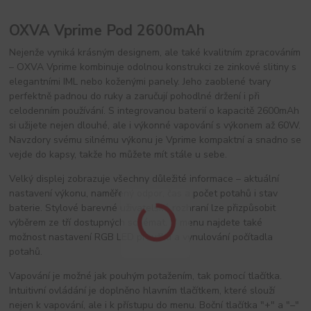
OXVA Vprime Pod 2600mAh
Nejenže vyniká krásným designem, ale také kvalitním zpracováním 
– OXVA Vprime kombinuje odolnou konstrukci ze zinkové slitiny s 
elegantními IML nebo koženými panely. Jeho zaoblené tvary 
perfektně padnou do ruky a zaručují pohodlné držení i při 
celodenním používání. S integrovanou baterií o kapacitě 2600mAh 
si užijete nejen dlouhé, ale i výkonné vapování s výkonem až 60W. 
Navzdory svému silnému výkonu je Vprime kompaktní a snadno se 
vejde do kapsy, takže ho můžete mít stále u sebe.
Velký displej zobrazuje všechny důležité informace – aktuální 
nastavení výkonu, naměřený odpor, čas a počet potahů i stav 
baterie. Stylové barevné uživatelské rozhraní lze přizpůsobit 
výběrem ze tří dostupných schémat. V menu najdete také 
možnost nastavení RGB LED proužku a vynulování počítadla 
potahů.
Vapování je možné jak pouhým potažením, tak pomocí tlačítka. 
Intuitivní ovládání je doplněno hlavním tlačítkem, které slouží 
nejen k vapování, ale i k přístupu do menu. Boční tlačítka "+" a "–" 