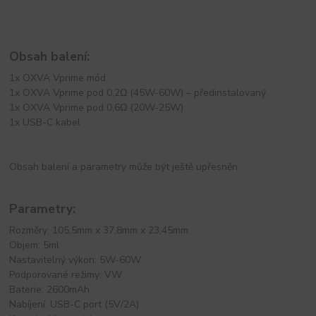
Obsah balení:
1x OXVA Vprime mód
1x OXVA Vprime pod 0,2Ω (45W-60W) – předinstalovaný
1x OXVA Vprime pod 0,6Ω (20W-25W)
1x USB-C kabel
Obsah balení a parametry může být ještě upřesněn
Parametry:
Rozměry: 105,5mm x 37,8mm x 23,45mm
Objem: 5ml
Nastavitelný výkon: 5W-60W
Podporované režimy: VW
Baterie: 2600mAh
Nabíjení: USB-C port (5V/2A)