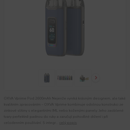
OXVA Vprime Pod 2600mAh Nejenže vyniká krásným designem, ale také
kvalitním zpracováním – OXVA Vprime kombinuje odolnou konstrukci ze
zinkové slitiny s elegantními IML nebo koženými panely. Jeho zaoblené
tvary perfektně padnou do ruky a zaručují pohodlné držení i při
celodenním používání. S integr...
celý popis