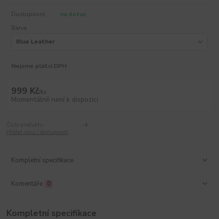
Dostupnost
na dotaz
Barva
Nejsme plátci DPH
999 Kč
/
ks
Momentálně není k dispozici
Číslo produktu:
-4
Hlídat cenu / dostupnost
Kompletní specifikace
Komentáře
0
Kompletní specifikace