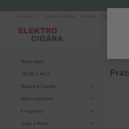
O nákupu
Ochodní podmínky
Kontakty
Poradna
Úvod
D
Nové zboží
Práz
ZBOŽÍ V AKCI
Náplně e-liquidy
Báze a příchutě
E-cigarety
Gripy a Mody