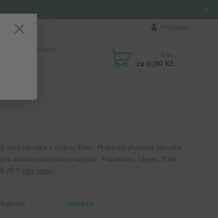
Přihlášení
 si rady? Zavolejte.
0
ks
184 411
za
0,00 Kč
á 8:00 - 16:00
á úzká lahvička s ryskou 30ml Praktická plastová lahvička
í pro míchání vlastních e-liquidů. Parametry: Objem: 30ml
ál: PET
celý popis
tupnost
skladem