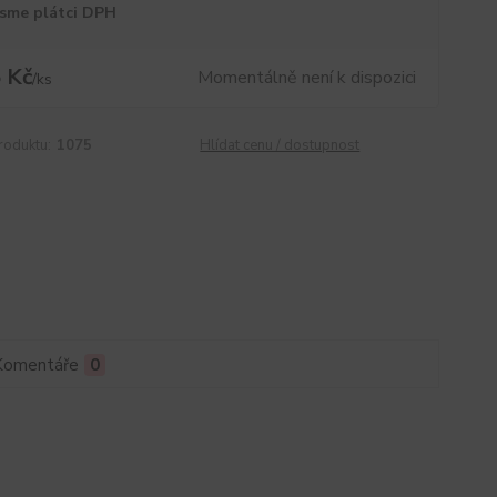
sme plátci DPH
 Kč
Momentálně není k dispozici
/
ks
roduktu:
1075
Hlídat cenu / dostupnost
Komentáře
0