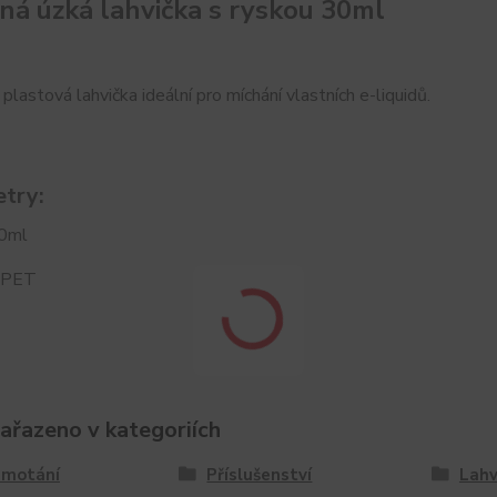
ná úzká lahvička s ryskou 30ml
 plastová lahvička ideální pro míchání vlastních e-liquidů.
try:
30ml
: PET
zařazeno v kategoriích
 motání
Příslušenství
Lahv