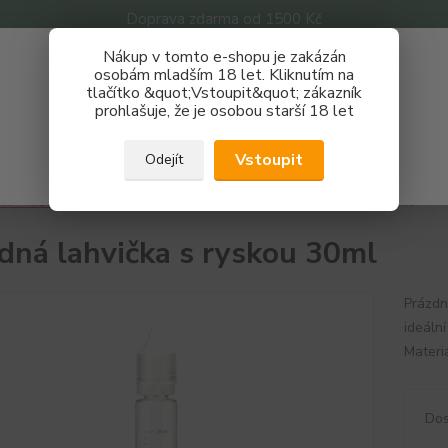
Doprava zdarma od 1500 Kč
Nákup v tomto e-shopu je zakázán
Získej slevu 3%
osobám mladším 18 let. Kliknutím na
tlačítko &quot;Vstoupit&quot; zákazník
Zaregistruj se a nakupuj se slevou právě teď!
Nevíte
prohlašuje, že je osobou starší 18 let
Hledat
733 
REGISTRAČNÍ FORMULÁŘ
Po - P
Vstoupit
Odejít
Zavřít
IY + motání
Lahvičky - plničky
Prázdná lahvička s ryskou 30ml
dná lahvička s ryskou 30ml
Prázdn
ideáln
Materi
Dos