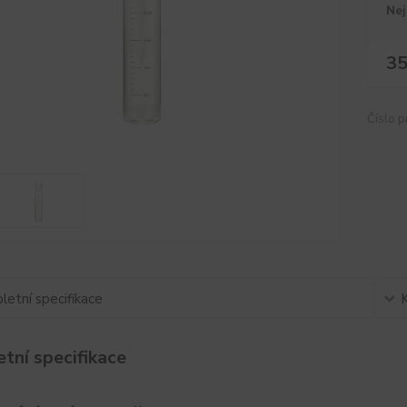
Nej
35
Číslo p
etní specifikace
tní specifikace