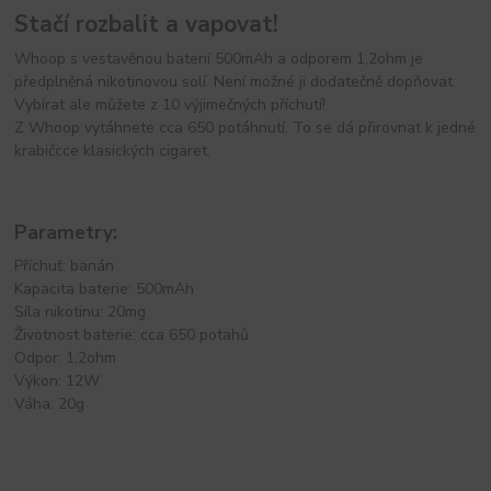
Stačí rozbalit a vapovat!
Whoop s vestavěnou baterií 500mAh a odporem 1,2ohm je
předplněná nikotinovou solí. Není možné ji dodatečně dopňovat.
Vybírat ale můžete z 10 výjimečných příchutí!
Z Whoop vytáhnete cca 650 potáhnutí. To se dá přirovnat k jedné
krabičcce klasických cigaret.
Parametry:
Příchuť: banán
Kapacita baterie: 500mAh
Síla nikotinu: 20mg
Životnost baterie: cca 650 potahů
Odpor: 1,2ohm
Výkon: 12W
Váha: 20g