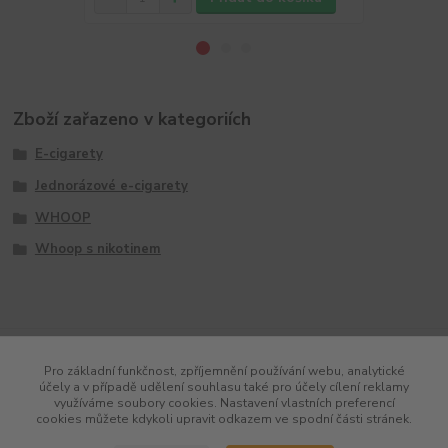
Zboží zařazeno v kategoriích
E-cigarety
Jednorázové e-cigarety
WHOOP
Whoop s nikotinem
Pro základní funkčnost, zpříjemnění používání webu, analytické
účely a v případě udělení souhlasu také pro účely cílení reklamy
využíváme soubory cookies. Nastavení vlastních preferencí
cookies můžete kdykoli upravit odkazem ve spodní části stránek.