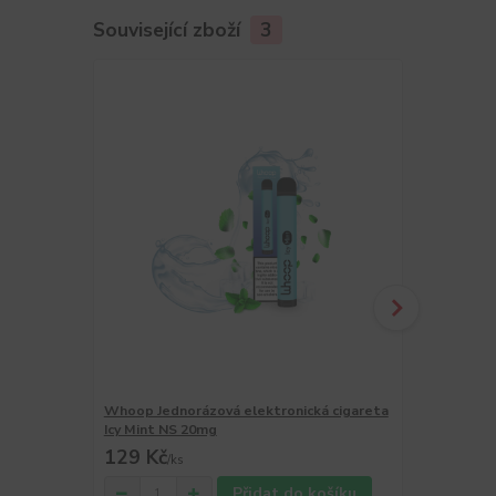
Související zboží
3
Novinka
Whoop Jednorázová elektronická cigareta
Whoop Jedno
Icy Mint NS 20mg
Kiwi Guava 
129 Kč
129 Kč
/
ks
/
ks
Přidat do košíku