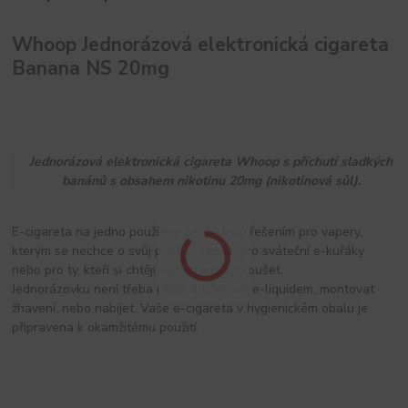
Whoop Jednorázová elektronická cigareta
Banana NS 20mg
Jednorázová elektronická cigareta Whoop s příchutí sladkých
banánů s obsahem nikotinu 20mg (nikotinová sůl).
E-cigareta na jedno použití je perfektním řešením pro vapery,
kterým se nechce o svůj přístroj starat, pro sváteční e-kuřáky
nebo pro ty, kteří si chtějí vaping jen vyzkoušet.
Jednorázovku není třeba nějak doplňovat e-liquidem, montovat
žhavení, nebo nabíjet. Vaše e-cigareta v hygienickém obalu je
připravena k okamžitému použití.