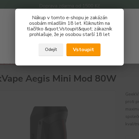
Doprava zdarma od 1500 Kč
Nákup v tomto e-shopu je zakázán
Získej slevu 3%
osobám mladším 18 let. Kliknutím na
tlačítko &quot;Vstoupit&quot; zákazník
Zaregistruj se a nakupuj se slevou právě teď!
Nevíte
prohlašuje, že je osobou starší 18 let
Hledat
733 
REGISTRAČNÍ FORMULÁŘ
Po - P
Vstoupit
Odejít
Zavřít
ripy a Mody
Geekvape
GeekVape Aegis Mini Mod 80W
Vape Aegis Mini Mod 80W
GeekVa
proti 
maximá
společ
kvalitn