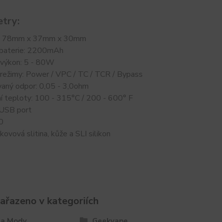
try:
: 78mm x 37mm x 30mm
 baterie: 2200mAh
 výkon: 5 - 80W
 režimy: Power / VPC / TC / TCR / Bypass
aný odpor: 0,05 - 3,0ohm
í teploty: 100 - 315°C / 200 - 600° F
 USB port
0
kovová slitina, kůže a SLI silikon
zařazeno v kategoriích
 a Mody
Geekvape