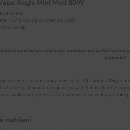
ape Aegis Mini Mod 80W
ký a odolný
ma IP67 (odolný proti prachu a vodě)
ročilý AS čip
ehčená konstrukce, maximální odolnost, kompaktní rozměry.
podmínek
i je vyroben z kvalitní slitiny kovů, kůže a SLI silikonu. Díky tě
ho tak můžete šoupnout do kapsy a vyrazit třeba na kolo. A když př
ost podle normy IP67 chrání mod nejen před vodou, ale také pře
é nabíjení