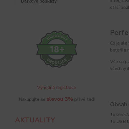
Integrova
Dárkové poukazy
stačí po
Perfe
Co je ale
baterii a
Vše co po
všechny i
Výhodná registrace
slevou 3%
Nakupujte se
právě teď!
Obsah 
1x GeekV
AKTUALITY
1x USB k