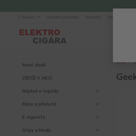
O nákupu
Ochodní podmínky
Kontakty
Poradna
Úvod
G
Nové zboží
Geek
ZBOŽÍ V AKCI
Náplně e-liquidy
Báze a příchutě
E-cigarety
Gripy a Mody