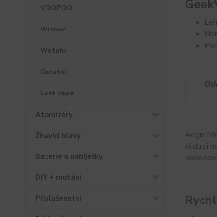
GeekV
VOOPOO
Leh
Wismec
Nor
Pok
Wotofo
Ostatní
Odl
Lost Vape
Atomizéry
Aegis Min
Žhavící hlavy
klidu si 
Baterie a nabíječky
Voděodoln
DIY + motání
Rychl
Příslušenství