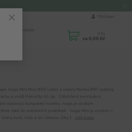
Přihlášení
 si rady? Zavolejte.
0
ks
184 411
za
0,00 Kč
á 8:00 - 16:00
pe Aegis Mini Mod 80W Lehký a odolný Norma IP67 (odolný
prachu a vodě) Pokročilý AS čip Odlehčená konstrukce,
lní odolnost, kompaktní rozměry. Aegis je skvělým
níkem také do extrémních podmínek Aegis Mini je vyroben z
í slitiny kovů, kůže a SLI silikonu. Díky t...
celý popis