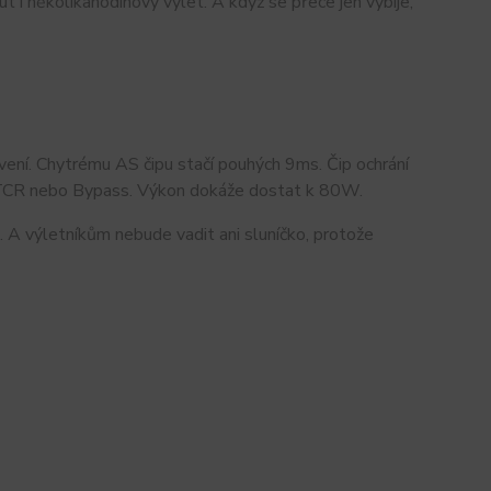
 i několikahodinový výlet. A když se přece jen vybije,
avení. Chytrému AS čipu stačí pouhých 9ms. Čip ochrání
C, TCR nebo Bypass. Výkon dokáže dostat k 80W.
. A výletníkům nebude vadit ani sluníčko, protože