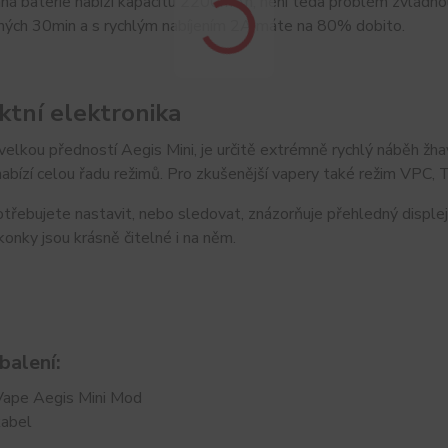
ná baterie nabízí kapacitu 2200mAh, není teda problém zvládnout
uhých 30min a s rychlým nabíjením 2A máte na 80% dobito.
ktní elektronika
 velkou předností Aegis Mini, je určitě extrémně rychlý náběh žh
 nabízí celou řadu režimů. Pro zkušenější vapery také režim VP
třebujete nastavit, nebo sledovat, znázorňuje přehledný displej
konky jsou krásně čitelné i na něm.
balení:
ape Aegis Mini Mod
abel