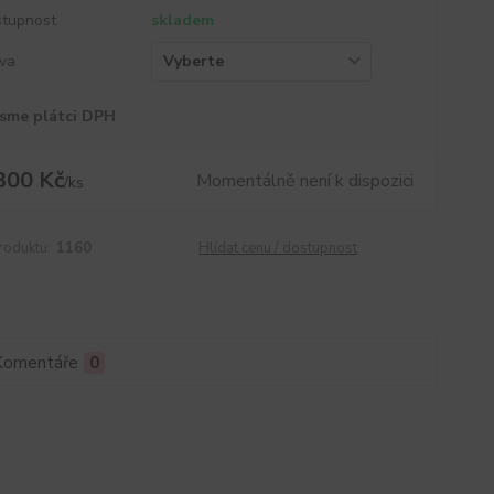
tupnost
skladem
va
sme plátci DPH
300 Kč
Momentálně není k dispozici
/
ks
roduktu:
1160
Hlídat cenu / dostupnost
Komentáře
0