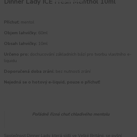
Dinner Lady ICE Fresh Menthol 10ml
Příchuť:
mentol
Objem lahvičky:
60ml
Obsah lahvičky:
10ml
Určeno pro:
dochucování základních bází pro tvorbu vlastního e-
liquidu
Doporučená doba zrání:
bez nutnosti zrání
Nejedná se o hotový e-liquid, pouze o příchuť!
Pořádně řízná chuť chladivého mentolu
Společnost Dinner Lady, která sídlí ve Velké Británii, se pyšní