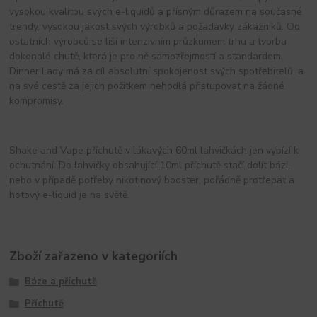
vysokou kvalitou svých e-liquidů a přísným důrazem na současné
trendy, vysokou jakost svých výrobků a požadavky zákazníků. Od
ostatních výrobců se liší intenzivním průzkumem trhu a tvorba
dokonalé chutě, která je pro ně samozřejmostí a standardem.
Dinner Lady má za cíl absolutní spokojenost svých spotřebitelů, a
na své cestě za jejich požitkem nehodlá přistupovat na žádné
kompromisy.
Shake and Vape příchutě v lákavých 60ml lahvičkách jen vybízí k
ochutnání. Do lahvičky obsahující 10ml příchutě stačí dolít bázi,
nebo v případě potřeby nikotinový booster, pořádně protřepat a
hotový e-liquid je na světě.
Zboží zařazeno v kategoriích
Báze a příchutě
Příchutě