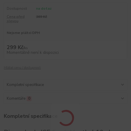
Dostupnost
na dotaz
Cena před
369 Kč
slevou
Nejsme plátci DPH
299 Kč
/
ks
Momentálně není k dispozici
Hlídat cenu / dostupnost
Kompletní specifikace
Komentáře
0
Kompletní specifikace