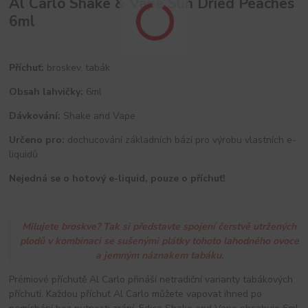
Al Carlo Shake & Vape Sun Dried Peaches
6ml
Příchuť:
broskev, tabák
Obsah lahvičky:
6ml
Dávkování:
Shake and Vape
Určeno pro:
dochucování základních bází pro výrobu vlastních e-
liquidů
Nejedná se o hotový e-liquid, pouze o příchuť!
Milujete broskve? Tak si představte spojení čerstvě utržených
plodů v kombinaci se sušenými plátky tohoto lahodného ovoce
a jemným náznakem tabáku.
Prémiové příchutě Al Carlo přináší netradiční varianty tabákových
příchutí. Každou příchuť Al Carlo můžete vapovat ihned po