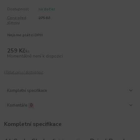
Dostupnost
na dotaz
Cena před
275 Kč
slevou
Nejsme plátci DPH
259 Kč
/
ks
Momentálně není k dispozici
Hlídat cenu / dostupnost
Kompletní specifikace
Komentáře
0
Kompletní specifikace