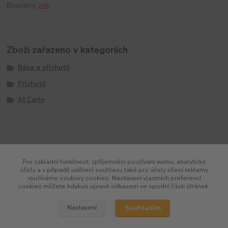
Boostery..
zde
Zboží zařazeno v kategoriích
Báze a příchutě
Příchutě
Al Carlo
Pro základní funkčnost, zpříjemnění používání webu, analytické
účely a v případě udělení souhlasu také pro účely cílení reklamy
využíváme soubory cookies. Nastavení vlastních preferencí
cookies můžete kdykoli upravit odkazem ve spodní části stránek.
Souhlasím
Nastavení