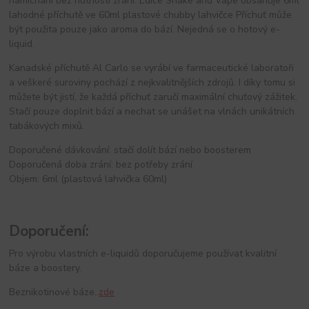
namíchání bez nutnosti zrání. Edice Shake and Vape obsahuje 6ml
lahodné příchutě ve 60ml plastové chubby lahvičce Příchuť může
být použita pouze jako aroma do bází. Nejedná se o hotový e-
liquid.
Kanadské příchutě Al Carlo se vyrábí ve farmaceutické laboratoři
a veškeré suroviny pochází z nejkvalitnějších zdrojů. I díky tomu si
můžete být jistí, že každá příchuť zaručí maximální chuťový zážitek.
Stačí pouze doplnit bází a nechat se unášet na vlnách unikátních
tabákových mixů.
Doporučené dávkování: stačí dolít bází nebo boosterem
Doporučená doba zrání: bez potřeby zrání
Objem: 6ml (plastová lahvička 60ml)
Doporučení:
Pro výrobu vlastních e-liquidů doporučujeme používat kvalitní
báze a boostery.
Beznikotinové báze..
zde