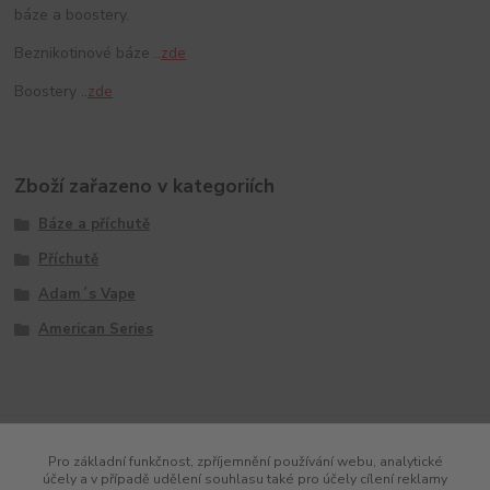
báze a boostery.
Beznikotinové báze ..
zde
Boostery ..
zde
Zboží zařazeno v kategoriích
Báze a příchutě
Příchutě
Adam´s Vape
American Series
Pro základní funkčnost, zpříjemnění používání webu, analytické
účely a v případě udělení souhlasu také pro účely cílení reklamy