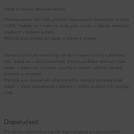
Adam si otevřel americké bistro!
Představujeme vám řadu příchutí inspirovaných klasickými dezerty
z USA. Vydejte se s námi na cestu přes oceán a objevte americké
sladkosti v každém potahu.
Příchutě jsou vhodné pro pody a šetrné k cívkám.
Samotné příchutě neobsahují nikotin a nejsou určeny k přímému
užití. Jedná se o silný koncentrát, který je potřeba smíchat s bází.
Adam´s Vape ručí za kvalitu použitých surovin, přísnou výrobní
kontrolu a atestace.
Příchutě jsou vhodné pro všechny báze, nejlepší výsledek však
Adam´s Vape zaznamenal s bázemi s vyšším podílem VG, nejlépe
70%.
Doporučení:
Pro výrobu vlastních e-liquidů doporučujeme používat kvalitní