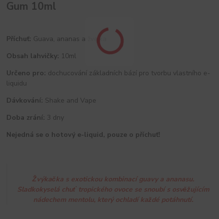
Gum 10ml
Příchuť:
Guava, ananas a žvejka
Obsah lahvičky:
10ml
Určeno pro:
dochucování základních bází pro tvorbu vlastního e-
liquidu
Dávkování:
Shake and Vape
Doba zrání:
3 dny
Nejedná se o hotový e-liquid, pouze o příchuť!
Žvýkačka s exotickou kombinací guavy a ananasu.
Sladkokyselá chuť tropického ovoce se snoubí s osvěžujícím
nádechem mentolu, který ochladí každé potáhnutí.