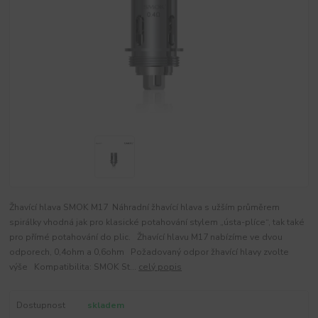
Žhavící hlava SMOK M17 Náhradní žhavící hlava s užším průměrem
spirálky vhodná jak pro klasické potahování stylem „ústa-plíce“, tak také
pro přímé potahování do plic. Žhavící hlavu M17 nabízíme ve dvou
odporech, 0,4ohm a 0,6ohm Požadovaný odpor žhavící hlavy zvolte
výše Kompatibilita: SMOK St...
celý popis
Dostupnost
skladem