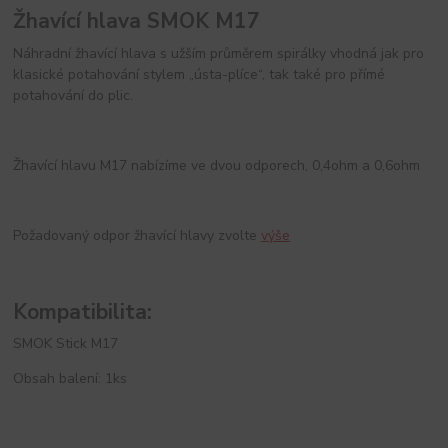
Žhavící hlava SMOK M17
Náhradní žhavící hlava s užším průměrem spirálky vhodná jak pro
klasické potahování stylem „ústa-plíce“, tak také pro přímé
potahování do plic.
Žhavící hlavu M17 nabízíme ve dvou odporech, 0,4ohm a 0,6ohm
Požadovaný odpor žhavící hlavy zvolte
výše
Kompatibilita:
SMOK Stick M17
Obsah balení: 1ks