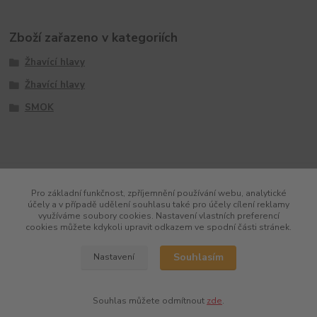
Zboží zařazeno v kategoriích
Žhavící hlavy
Žhavící hlavy
SMOK
Pro základní funkčnost, zpříjemnění používání webu, analytické
účely a v případě udělení souhlasu také pro účely cílení reklamy
využíváme soubory cookies. Nastavení vlastních preferencí
cookies můžete kdykoli upravit odkazem ve spodní části stránek.
Souhlasím
Nastavení
Souhlas můžete odmítnout
zde
.
Vytvořeno na
Eshop-rychle.cz