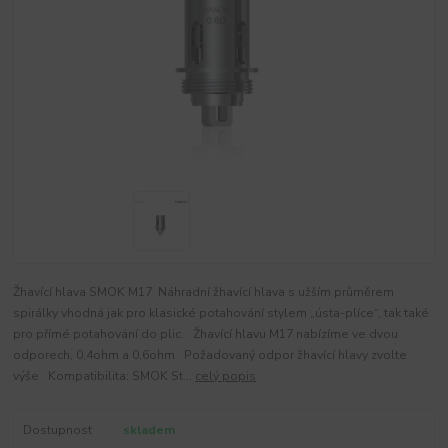
Žhavící hlava SMOK M17 Náhradní žhavící hlava s užším průměrem
spirálky vhodná jak pro klasické potahování stylem „ústa-plíce“, tak také
pro přímé potahování do plic. Žhavící hlavu M17 nabízíme ve dvou
odporech, 0,4ohm a 0,6ohm Požadovaný odpor žhavící hlavy zvolte
výše Kompatibilita: SMOK St...
celý popis
Dostupnost
skladem