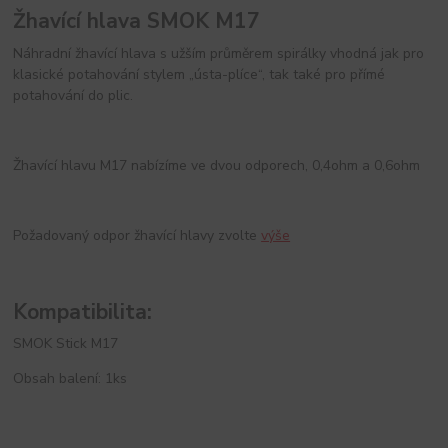
Žhavící hlava SMOK M17
Náhradní žhavící hlava s užším průměrem spirálky vhodná jak pro
klasické potahování stylem „ústa-plíce“, tak také pro přímé
potahování do plic.
Žhavící hlavu M17 nabízíme ve dvou odporech, 0,4ohm a 0,6ohm
Požadovaný odpor žhavící hlavy zvolte
výše
Kompatibilita:
SMOK Stick M17
Obsah balení: 1ks