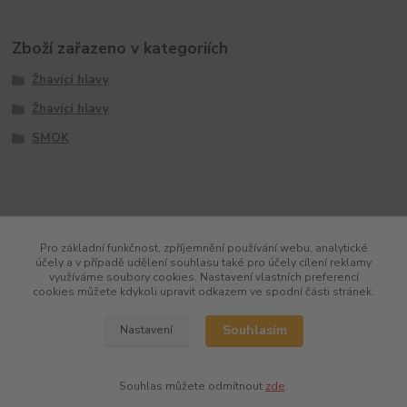
Zboží zařazeno v kategoriích
Žhavící hlavy
Žhavící hlavy
SMOK
Pro základní funkčnost, zpříjemnění používání webu, analytické
účely a v případě udělení souhlasu také pro účely cílení reklamy
využíváme soubory cookies. Nastavení vlastních preferencí
cookies můžete kdykoli upravit odkazem ve spodní části stránek.
Souhlasím
Nastavení
Souhlas můžete odmítnout
zde
.
Vytvořeno na
Eshop-rychle.cz