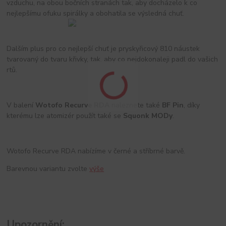
vzduchu, na obou bočních stranách tak, aby docházelo k co
nejlepšímu ofuku spirálky a obohatila se výsledná chuť.
Dalším plus pro co nejlepší chuť je pryskyřicový 810 náustek
tvarovaný do tvaru křivky, tak, aby co nejdokonaleji padl do vašich
rtů.
V balení
Wotofo Recurve RDA
naleznete také
BF Pin
, díky
kterému lze atomizér použít také se
Squonk MODy
.
Wotofo Recurve RDA nabízíme v černé a stříbrné barvě.
Barevnou variantu zvolte
výše
Upozorněn
í: