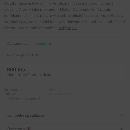
Wotofo Recurve RDA 24mm Perfektní chuť Boční a spodní proudění
vzduchu Vhodný také pro squonk MODy Dokonale volný potah,
perfektní chuť i mraky páry, to vše sebou přináší kapací atomizér Recurve
na jehož vývoji se se svými bohatými zkušenostmi spolu se společností
Wotofo podílel také zahraniční...
celý popis
Dostupnost
skladem
Nejsme plátci DPH
800 Kč
/
ks
Momentálně není k dispozici
Číslo produktu:
954
EAN kód:
6,93729E+12
Hlídat cenu / dostupnost
Kompletní specifikace
Komentáře
0