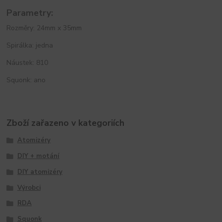
Parametry:
Rozměry: 24mm x 35mm
Spirálka: jedna
Náustek: 810
Squonk: ano
Zboží zařazeno v kategoriích
Atomizéry
DIY + motání
DIY atomizéry
Výrobci
RDA
Squonk