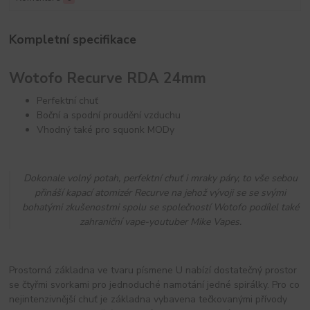
Kompletní specifikace
Wotofo Recurve RDA 24mm
Perfektní chuť
Boční a spodní proudění vzduchu
Vhodný také pro squonk MODy
Dokonale volný potah, perfektní chuť i mraky páry, to vše sebou
přináší kapací atomizér Recurve na jehož vývoji se se svými
bohatými zkušenostmi spolu se společností Wotofo podílel také
zahraniční vape-youtuber Mike Vapes.
Prostorná základna ve tvaru písmene U nabízí dostatečný prostor
se čtyřmi svorkami pro jednoduché namotání jedné spirálky. Pro co
nejintenzivnější chuť je základna vybavena tečkovanými přívody