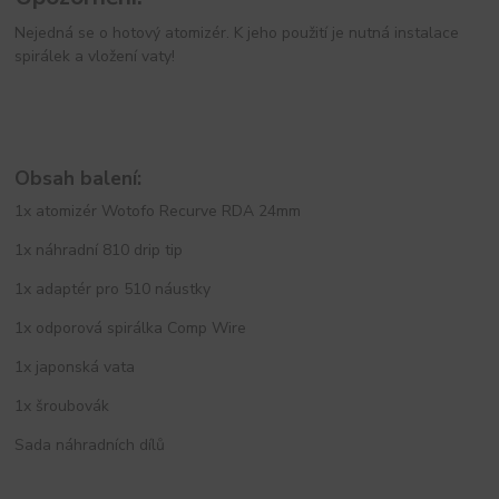
Nejedná se o hotový atomizér. K jeho použití je nutná instalace
spirálek a vložení vaty!
Obsah balení:
1x atomizér Wotofo Recurve RDA 24mm
1x náhradní 810 drip tip
1x adaptér pro 510 náustky
1x odporová spirálka Comp Wire
1x japonská vata
1x šroubovák
Sada náhradních dílů