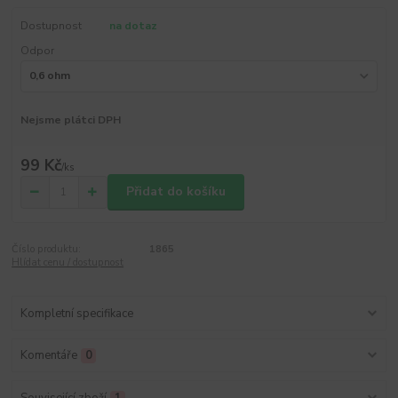
Dostupnost
na dotaz
Odpor
Nejsme plátci DPH
99 Kč
/
ks
Přidat do košíku
Číslo produktu:
1865
Hlídat cenu / dostupnost
Kompletní specifikace
Komentáře
0
Související zboží
1