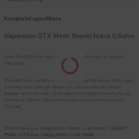
Kompletní specifikace
Vaporesso GTX Mesh žhavící hlava 0,6ohm
Série žhavících hlav Vaporesso GTX je určená pro e-cigarety
Vaporesso.
Převážně mesh spirálky a nízké odpory zajišťují velkou tvorbu páry
a skvělou chuť, jsou tak ideální pro přímé potahování do plic.
Najdete mezi nimi však i vyšší odpory pro utažené potahy do plic
(0,6ohm a 0,8ohm), případně hlavy pro potahování pusa plíce
(1,2ohm).
Žhavící hlavy jsou kompatibilní s těmito e-cigaretami:
TARGET
PM80 / GTX One /
Swag PX80 / LUXE PM40