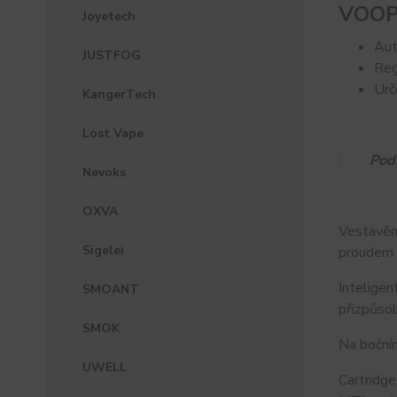
VOOPO
Joyetech
Aut
JUSTFOG
Reg
Urč
KangerTech
Lost Vape
Pod
Nevoks
OXVA
Vestavěná
Sigelei
proudem 
Inteligen
SMOANT
přizpůsob
SMOK
Na bočním
UWELL
Cartridg