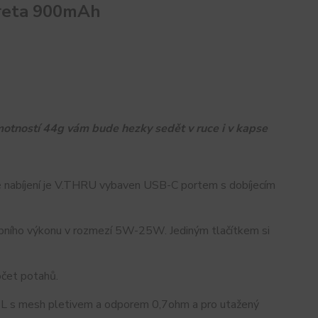
reta 900mAh
otností 44g vám bude hezky sedět v ruce i v kapse
lé nabíjení je V.THRU vybaven USB-C portem s dobíjecím
tupního výkonu v rozmezí 5W-25W. Jediným tlačítkem si
očet potahů.
MTL s mesh pletivem a odporem 0,7ohm a pro utažený