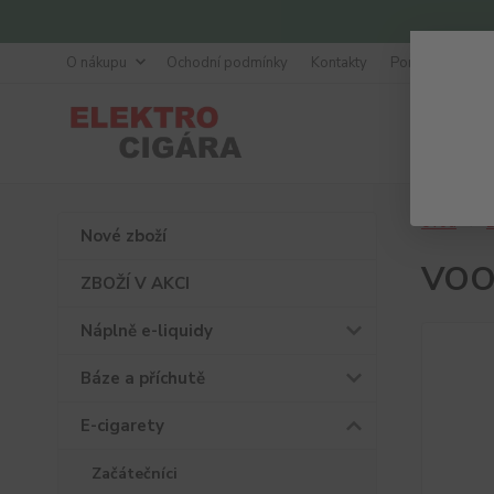
O nákupu
Ochodní podmínky
Kontakty
Poradna
Úvod
E
Nové zboží
VOOP
ZBOŽÍ V AKCI
Náplně e-liquidy
Báze a příchutě
E-cigarety
Začátečníci