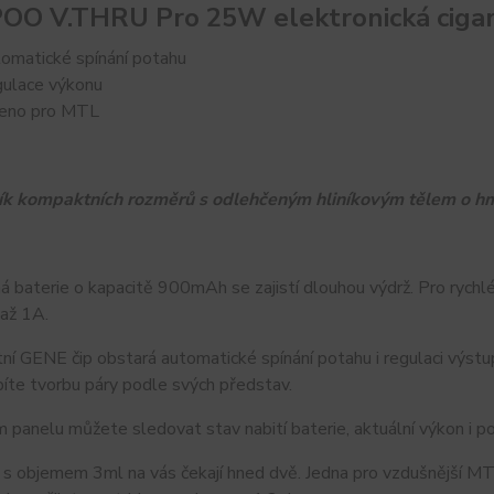
O V.THRU Pro 25W elektronická ciga
omatické spínání potahu
ulace výkonu
eno pro MTL
ík kompaktních rozměrů s odlehčeným hliníkovým tělem o hm
 baterie o kapacitě 900mAh se zajistí dlouhou výdrž. Pro rych
až 1A.
tní GENE čip obstará automatické spínání potahu i regulaci výs
íte tvorbu páry podle svých představ.
 panelu můžete sledovat stav nabití baterie, aktuální výkon i p
e s objemem 3ml na vás čekají hned dvě. Jedna pro vzdušnější 