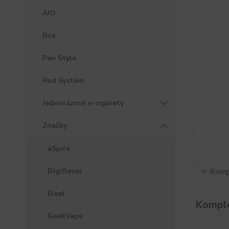
AIO
Box
Pen Style
Pod Systém
Jednorázové e-cigarety
Značky
aSpire
Digiflavor
Kompl
Eleaf
Komple
GeekVape