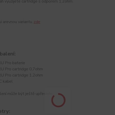
h využijete cartridge s odporem 1,2ohm.
i arevnou variantu..
zde
balení:
U Pro baterie
U Pro cartridge 0,7ohm
U Pro cartridge 1,2ohm
C kabel
lení může být ještě upřesněn
try: