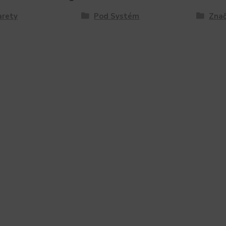
arety
Pod Systém
Znač