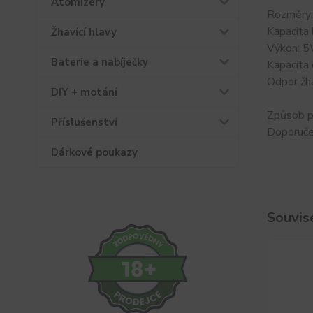
Atomizéry
Rozměry
Kapacita
Žhavící hlavy
Výkon: 
Baterie a nabíječky
Kapacita 
Odpor žha
DIY + motání
Způsob p
Příslušenství
Doporučen
Dárkové poukazy
Souvise