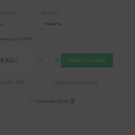
tupnost
skladem
va
sme plátci DPH
9 Kč
Přidat do košíku
/
ks
roduktu:
1905
Hlídat cenu / dostupnost
Související zboží
1