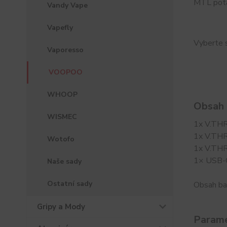
MTL pota
Vandy Vape
Vapefly
Vyberte s
Vaporesso
VOOPOO
WHOOP
Obsah 
WISMEC
1x V.THR
1x V.THR
Wotofo
1x V.THR
1× USB-
Naše sady
Ostatní sady
Obsah ba
Gripy a Mody
Parame