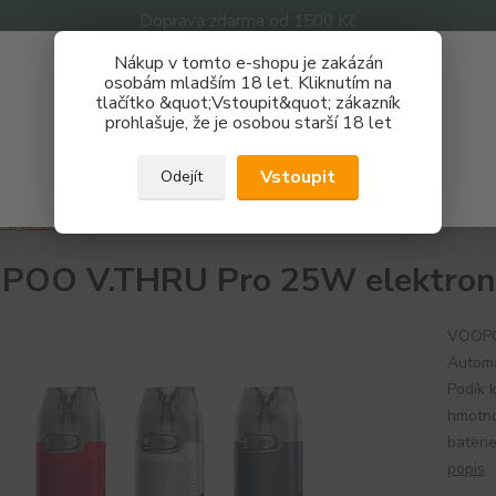
Doprava zdarma od 1500 Kč
Nákup v tomto e-shopu je zakázán
Získej slevu 3%
osobám mladším 18 let. Kliknutím na
tlačítko &quot;Vstoupit&quot; zákazník
Zaregistruj se a nakupuj se slevou právě teď!
Nevíte
prohlašuje, že je osobou starší 18 let
Hledat
733 
REGISTRAČNÍ FORMULÁŘ
Po - P
Vstoupit
Odejít
Zavřít
-cigarety
Značky
VOOPOO
VOOPOO V.THRU Pro 25W elektroni
OO V.THRU Pro 25W elektroni
VOOPO
Automa
Podík 
hmotno
baterie
popis