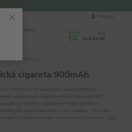
Přihlášení
 si rady? Zavolejte.
0
ks
184 411
za
0,00 Kč
á 8:00 - 16:00
cká cigareta 900mAh
cká cigareta 900mAh
O V.THRU Pro 25W elektronická cigareta 900mAh
tické spínání potahu Regulace výkonu Určeno pro MTL
kompaktních rozměrů s odlehčeným hliníkovým tělem o
stí 44g vám bude hezky sedět v ruce i v kapse Vestavěná
 o kapacitě 900mAh se zajistí dlouhou výdrž. Pro rychlé ...
celý