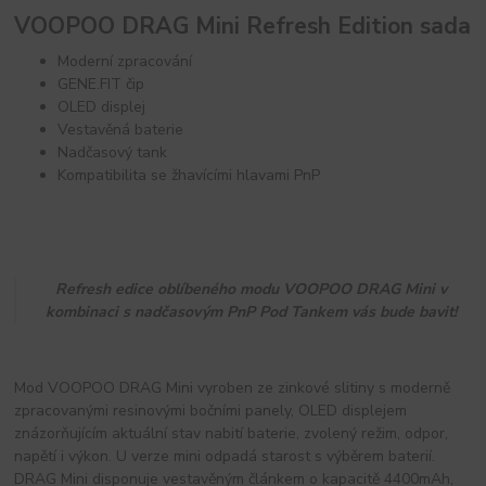
VOOPOO DRAG Mini Refresh Edition sada
Moderní zpracování
GENE.FIT čip
OLED displej
Vestavěná baterie
Nadčasový tank
Kompatibilita se žhavícími hlavami PnP
Refresh edice oblíbeného modu VOOPOO DRAG Mini v
kombinaci s nadčasovým PnP Pod Tankem vás bude bavit!
Mod VOOPOO DRAG Mini vyroben ze zinkové slitiny s moderně
zpracovanými resinovými bočními panely, OLED displejem
znázorňujícím aktuální stav nabití baterie, zvolený režim, odpor,
napětí i výkon. U verze mini odpadá starost s výběrem baterií.
DRAG Mini disponuje vestavěným článkem o kapacitě 4400mAh,