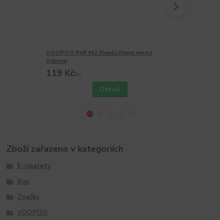
VOOPOO PnP M2 žhavící hlava nerez
VOOPOO Pn
0,6ohm
119 Kč
319 Kč
/
ks
/
ks
Detail
Zboží zařazeno v kategoriích
E-cigarety
Box
Značky
VOOPOO