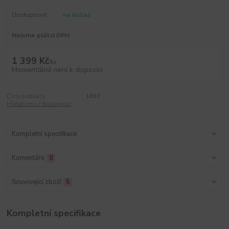
Dostupnost
na dotaz
Nejsme plátci DPH
1 399 Kč
/
ks
Momentálně není k dispozici
Číslo produktu:
1807
Hlídat cenu / dostupnost
Kompletní specifikace
Komentáře
0
Související zboží
5
Kompletní specifikace