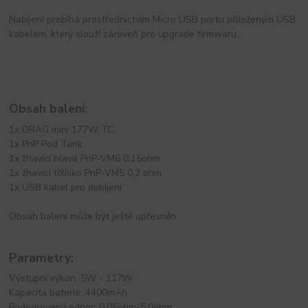
Nabíjení probíhá prostřednictvím Micro USB portu přiloženým USB
kabelem, který slouží zároveň pro upgrade firmwaru.
Obsah balení:
1x DRAG mini 177W TC
1x PnP Pod Tank
1x žhavící hlava PnP-VM6 0,15ohm
1x žhavící tělísko PnP-VM5 0,2 ohm
1x USB kabel pro dobíjení
Obsah balení může být ještě upřesněn
Parametry:
Výstupní výkon: 5W - 117W
Kapacita baterie: 4400mAh
Podporovaný odpor: 0,05ohm-5,0ohm