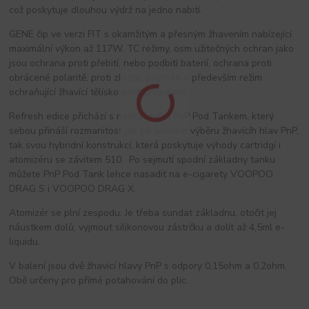
což poskytuje dlouhou výdrž na jedno nabití.
GENE čip ve verzi FIT s okamžitým a přesným žhavením nabízející
maximální výkon až 117W, TC režimy, osm užitečných ochran jako
jsou ochrana proti přebití, nebo podbití baterií, ochrana proti
obrácené polaritě, proti zkratu, přehřátí a především režim
ochraňující žhavící tělísko proti přepálení.
Refresh edice přichází s nadčasovým PnP Pod Tankem, který
sebou přináší rozmanitost jak při širokém výběru žhavícíh hlav PnP,
tak svou hybridní konstrukcí, která poskytuje výhody cartridgí i
atomizéru se závitem 510. Po sejmutí spodní základny tanku
můžete PnP Pod Tank lehce nasadit na e-cigarety VOOPOO
DRAG S i VOOPOO DRAG X.
Atomizér se plní zespodu. Je třeba sundat základnu, otočit jej
náustkem dolů, vyjmout silikonovou zástrčku a dolít až 4,5ml e-
liquidu.
V balení jsou dvě žhavící hlavy PnP s odpory 0,15ohm a 0,2ohm.
Obě určeny pro přímé potahování do plic.