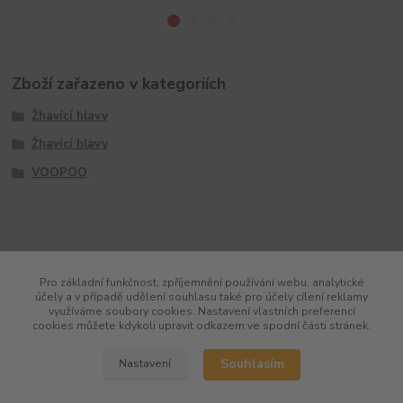
Zboží zařazeno v kategoriích
Žhavící hlavy
Žhavící hlavy
VOOPOO
Pro základní funkčnost, zpříjemnění používání webu, analytické
účely a v případě udělení souhlasu také pro účely cílení reklamy
využíváme soubory cookies. Nastavení vlastních preferencí
cookies můžete kdykoli upravit odkazem ve spodní části stránek.
Souhlasím
Nastavení