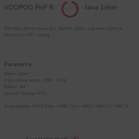
VOOPOO PnP R2 žhavící hlava 1ohm
Náhradní žhavící hlava pro VooPoo Vinci s odporem 1ohm je
určená pro MTL vaping.
Parametry:
Odpor:1ohm
Doporučený výkon: 10W - 15W
Balení: 1ks
Způsob vapingu: MTL
Kompatibilita: DRAG Baby / FIND Trio / VINCI / VINCI R / VINCI X