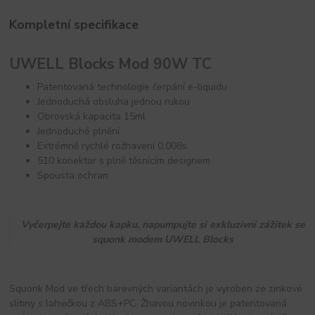
Kompletní specifikace
UWELL Blocks Mod 90W TC
Patentovaná technologie čerpání e-liquidu
Jednoduchá obsluha jednou rukou
Obrovská kapacita 15ml
Jednoduché plnění
Extrémně rychlé rožhavení 0,008s
510 konektor s plně těsnícím designem
Spousta ochran
Vyčerpejte každou kapku, napumpujte si exkluzivní zážitek se
squonk modem UWELL Blocks
Squonk Mod ve třech barevných variantách je vyroben ze zinkové
slitiny s lahvičkou z ABS+PC. Žhavou novinkou je patentovaná