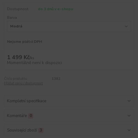
Dostupnost
do 3 dnů v e-shopu
Barva
Nejsme plátci DPH
1 499 Kč
/
ks
Momentálně není k dispozici
Číslo produktu:
1382
Hlídat cenu / dostupnost
Kompletní specifikace
Komentáře
0
Související zboží
3