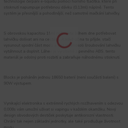
technologie čerpání e-liquidu pomocí horního tlačítka, které při
stisknutí napumpuje potřebnou dávku (0,13ml) náplně. Tento
systém je přesnější a pohodlnější, než samotné mačkání lahvičky.
S obrovskou kapacitou 15ml nebudete během dne potřebovat
lahvičku dolívat ani na cestách. A když už na to příjde, stačí
vysunout spodní část modu a bez jakéhokoli šroubování lahvičku
vytáhnout a doplnit. Láhev je vyrobená z pevného ABS. tento
materiál je odolný proti rozbití a zabraňuje náhodnému stisknutí.
Blocks je poháněn jednou 18650 baterií (není součástí balení) s
90W výstupem.
Vynikající elektronika s extrémně rychlých rozžhavením s odezvou
0,008s vám umožní užívat si vapingu v každém okamžiku. Nový
design obvodových destiček poskytuje antikorozní vlastnosti.
Chrání tak nejen základní jednotky, ale také prodlužuje životnost
modu.