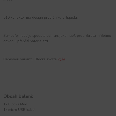
510 konektor má design proti úniku e-liquidu.
Samozřejmostí je spousta ochran, jako např: proti zkratu, nízkému
obvodu, přepětí baterie atd.
Barevnou variantu Blocks zvolte
výše
Obsah balení:
1x Blocks Mod
1x micro USB kabel