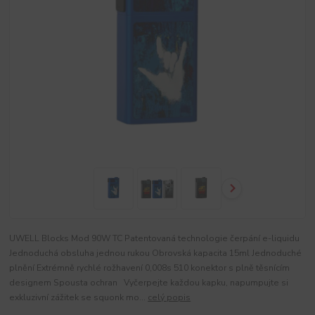
UWELL Blocks Mod 90W TC Patentovaná technologie čerpání e-liquidu
Jednoduchá obsluha jednou rukou Obrovská kapacita 15ml Jednoduché
plnění Extrémně rychlé rožhavení 0,008s 510 konektor s plně těsnícím
designem Spousta ochran Vyčerpejte každou kapku, napumpujte si
exkluzivní zážitek se squonk mo...
celý popis