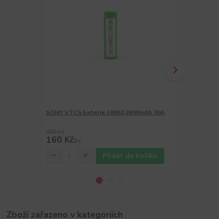
SONY VTC5 baterie 18650 2600mAh 30A
Sony VTC5A 
2600mAh
350 Kč
380 Kč
160 Kč
179 Kč
/
ks
/
ks
Přidat do košíku
Zboží zařazeno v kategoriích