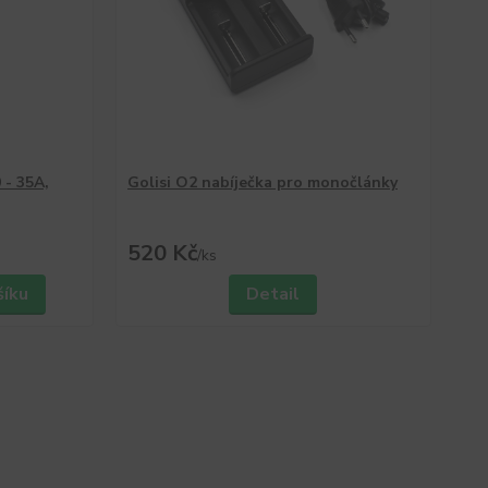
 - 35A,
Golisi O2 nabíječka pro monočlánky
520 Kč
/
ks
šíku
Detail