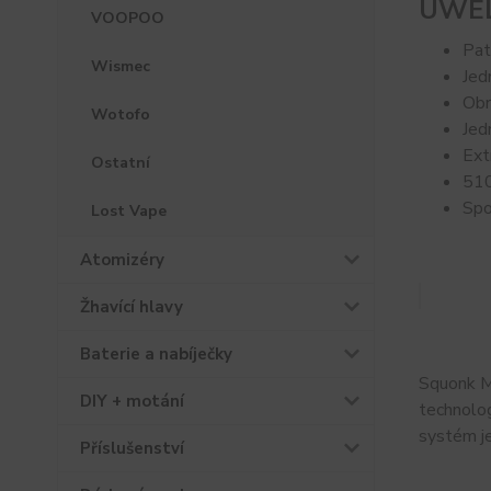
UWEL
VOOPOO
Pat
Wismec
Jed
Obr
Wotofo
Jed
Ext
Ostatní
510
Spo
Lost Vape
Atomizéry
Žhavící hlavy
Baterie a nabíječky
Squonk Mo
DIY + motání
technolog
systém je
Příslušenství