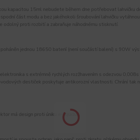
ou kapacitou 15ml nebudete během dne potřebovat lahvičku dolíva
spodní část modu a bez jakéhokoli šroubování lahvičku vytáhnou
je odolný proti rozbití a zabraňuje náhodnému stisknutí.
 poháněn jednou 18650 baterií (není součástí balení) s 90W vý
í elektronika s extrémně rychlých rozžhavením s odezvou 0,008s
vodových destiček poskytuje antikorozní vlastnosti. Chrání tak n
tor má design proti úniku e-liquidu.
ostí je spousta ochran, jako např: proti zkratu, nízkému obvodu,