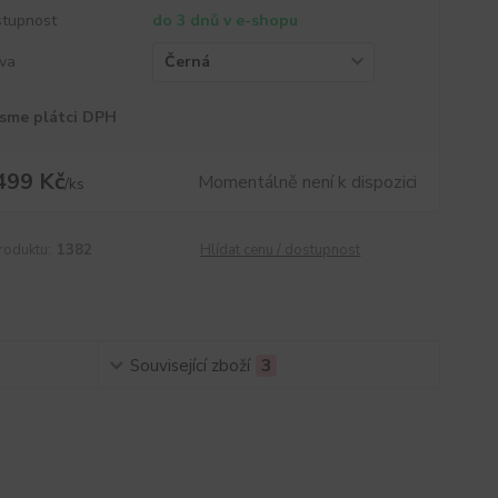
tupnost
do 3 dnů v e-shopu
va
sme plátci DPH
499 Kč
Momentálně není k dispozici
/
ks
roduktu:
1382
Hlídat cenu / dostupnost
Související zboží
3