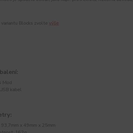
 variantu Blocks zvolte
výše
balení:
s Mod
 USB kabel
try:
: 93,7mm x 49mm x 25mm
otnost: 162g