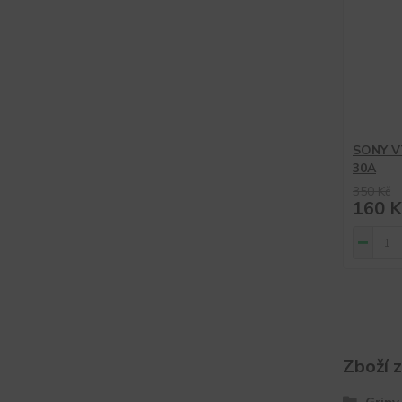
SONY V
30A
350 Kč
160 K
Zboží 