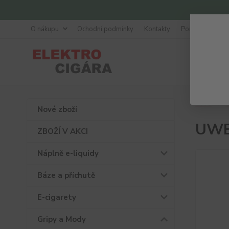
O nákupu
Ochodní podmínky
Kontakty
Poradna
Úvod
G
Nové zboží
UWEL
ZBOŽÍ V AKCI
Náplně e-liquidy
Báze a příchutě
E-cigarety
Gripy a Mody