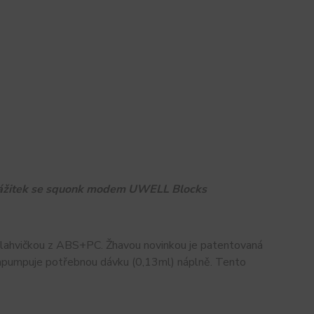
 zážitek se squonk modem UWELL Blocks
s lahvičkou z ABS+PC. Žhavou novinkou je patentovaná
í napumpuje potřebnou dávku (0,13ml) náplně. Tento