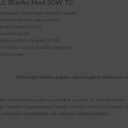
L Blocks Mod 90W TC
entovaná technologie čerpání e-liquidu
noduchá obsluha jednou rukou
ovská kapacita 15ml
noduché plnění
rémně rychlé rožhavení 0,008s
 konektor s plně těsnícím designem
usta ochran
Vyčerpejte každou kapku, napumpujte si exkluzivní
d ve třech barevných variantách je vyroben ze zinkové slitiny 
ie čerpání e-liquidu pomocí horního tlačítka, které při stisknut
 přesnější a pohodlnější, než samotné mačkání lahvičky.