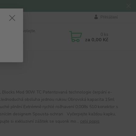
Přihlášení
 si rady? Zavolejte.
0
ks
184 411
za
0,00 Kč
á 8:00 - 16:00
Blocks Mod 90W TC Patentovaná technologie čerpání e-
u Jednoduchá obsluha jednou rukou Obrovská kapacita 15ml
uché plnění Extrémně rychlé rožhavení 0,008s 510 konektor s
ěsnícím designem Spousta ochran Vyčerpejte každou kapku,
ujte si exkluzivní zážitek se squonk mo...
celý popis