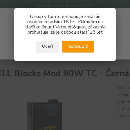
Doprava zdarma od 1500 Kč
Nákup v tomto e-shopu je zakázán
Získej slevu 3%
osobám mladším 18 let. Kliknutím na
tlačítko &quot;Vstoupit&quot; zákazník
Zaregistruj se a nakupuj se slevou právě teď!
Nevíte
prohlašuje, že je osobou starší 18 let
Hledat
733 
REGISTRAČNÍ FORMULÁŘ
Po - P
Vstoupit
Odejít
Zavřít
ripy a Mody
UWELL
UWELL Blocks Mod 90W TC - Černá
L Blocks Mod 90W TC - Černá
UWELL 
liquid
Jednod
plně t
napump