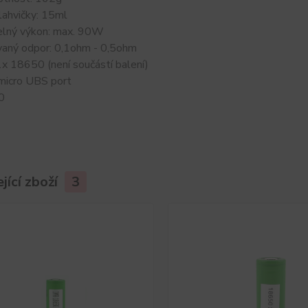
lahvičky: 15ml
elný výkon: max. 90W
aný odpor: 0,1ohm - 0,5ohm
1x 18650 (není součástí balení)
 micro UBS port
0
jící zboží
3