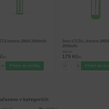
TC5 baterie 18650 2600mAh
Sony VTC5A - baterie 18650
2600mAh
380 Kč
č
179 Kč
/
ks
/
ks
Přidat do košíku
Přidat do ko
zařazeno v kategoriích