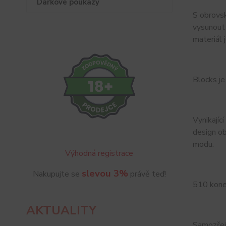
Dárkové poukazy
S obrovsk
vysunout 
materiál 
Blocks je
Vynikajíc
design ob
modu.
Výhodná registrace
slevou 3%
Nakupujte se
právě teď!
510 konek
AKTUALITY
Samozřejm