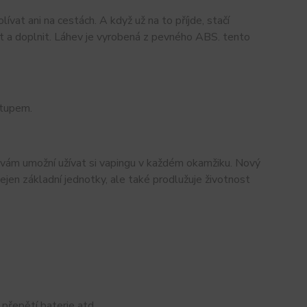
t ani na cestách. A když už na to příjde, stačí
t a doplnit. Láhev je vyrobená z pevného ABS. tento
stupem.
 vám umožní užívat si vapingu v každém okamžiku. Nový
ejen základní jednotky, ale také prodlužuje životnost
 přepětí baterie atd.