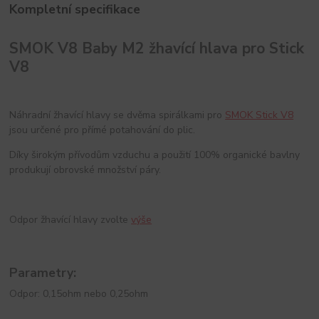
Kompletní specifikace
SMOK V8 Baby M2 žhavící hlava pro Stick
V8
Náhradní žhavící hlavy se dvěma spirálkami pro
SMOK Stick V8
jsou určené pro přímé potahování do plic.
Díky širokým přívodům vzduchu a použití 100% organické bavlny
produkují obrovské množství páry.
Odpor žhavící hlavy zvolte
výše
Parametry:
Odpor: 0,15ohm nebo 0,25ohm