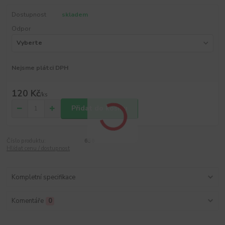
Dostupnost
skladem
Odpor
Nejsme plátci DPH
120 Kč
/
ks
Přidat do košíku
Číslo produktu:
656
Hlídat cenu / dostupnost
Kompletní specifikace
Komentáře
0