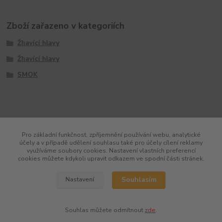
Zboží zařazeno v kategoriích
Žhavící hlavy
Žhavící hlavy
SMOK
Pro základní funkčnost, zpříjemnění používání webu, analytické
účely a v případě udělení souhlasu také pro účely cílení reklamy
využíváme soubory cookies. Nastavení vlastních preferencí
cookies můžete kdykoli upravit odkazem ve spodní části stránek.
Souhlasím
Nastavení
Souhlas můžete odmítnout
zde
.
Vytvořeno na
Eshop-rychle.cz