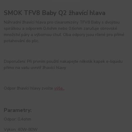
SMOK TFV8 Baby Q2 žhavící hlava
Náhradní žhavící hlava pro clearomizéry TFV8 Baby s dvojitou
spirálkou a odporem 0,4ohm nebo 0,6ohm zaručuje obrovské
množství páry a výbornou chuť. Oba odpory jsou rčené pro přímé
potahování do plic.
Doporučení: Při prvním použití nakapejte několik kapek e-liquidu
přímo na vatu uvnitř žhavící hlavy
Odpor žhavící hlavy zvolte
výše..
Parametry:
Odpor: 0,4ohm
Výkon: 40W-80W