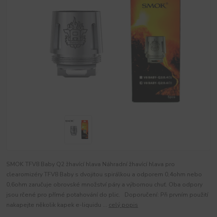
SMOK TFV8 Baby Q2 žhavící hlava Náhradní žhavící hlava pro
clearomizéry TFV8 Baby s dvojitou spirálkou a odporem 0,4ohm nebo
0,6ohm zaručuje obrovské množství páry a výbornou chuť. Oba odpory
jsou rčené pro přímé potahování do plic. Doporučení: Při prvním použití
nakapejte několik kapek e-liquidu ...
celý popis