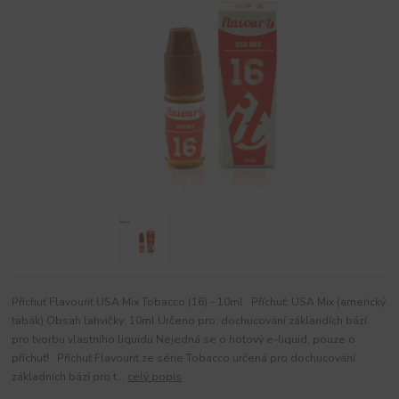
Příchuť Flavourit USA Mix Tobacco (16) - 10ml Příchuť: USA Mix (americký
tabák) Obsah lahvičky: 10ml Určeno pro: dochucování záklandích bází
pro tvorbu vlastního liquidu Nejedná se o hotový e-liquid, pouze o
příchuť! Příchuť Flavourit ze série Tobacco určená pro dochucování
základních bází pro t...
celý popis