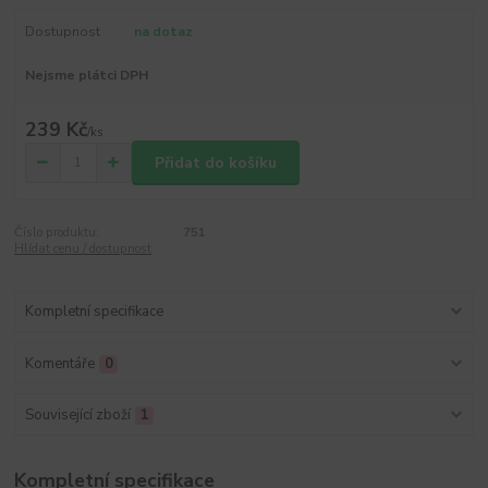
Dostupnost
na dotaz
Nejsme plátci DPH
239 Kč
/
ks
Přidat do košíku
Číslo produktu:
751
Hlídat cenu / dostupnost
Kompletní specifikace
Komentáře
0
Související zboží
1
Kompletní specifikace