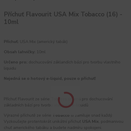
Příchuť Flavourit USA Mix Tobacco (16) -
10ml
Příchuť:
USA Mix (americký tabák)
Obsah lahvičky:
10ml
Určeno pro:
dochucování záklandích bází pro tvorbu vlastního
liquidu
Nejedná se o hotový e-liquid, pouze o příchuť!
Příchuť Flavourit ze série Tobacco určená pro dochucování
základních bází pro tvorbu vlastních e-liquidů
Výrazné příchutě ze série
Tobacco
si zamiluje snad každý.
Vyzkoušejte protentokrát unikátní příchuť
USA Mix
, podmanivou
chuť amerického tabáku a budete nadmíru spokojeni.