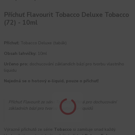
Příchuť Flavourit Tobacco Deluxe Tobacco
(72) - 10ml
Příchuť:
Tobacco Deluxe (tabák)
Obsah lahvičky:
10ml
Určeno pro:
dochucování záklandích bází pro tvorbu vlastního
liquidu
Nejedná se o hotový e-liquid, pouze o příchuť!
Příchuť Flavourit ze série Tobacco určená pro dochucování
základních bází pro tvorbu vlastních e-liquidů
Výrazné příchutě ze série
Tobacco
si zamiluje snad každý.