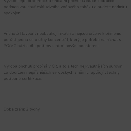
Vyzkoušejte protentokrát unikátní příchuť
Deluxe Tobacco
,
podmanivou chuť exkluzivního voňavého tabáku a budete nadmíru
spokojeni.
Příchutě Flavourit neobsahují nikotin a nejsou určeny k přímému
použití, jedná se o silný koncentrát, který je potřeba namíchat s
PG/VG bází a dle potřeby s nikotinovým boosterem.
Výroba příchutí probíhá v ČR, a to z těch nejkvalitnějších surovin
za dodržení nejpřísnějších evropských směrnic. Splňují všechny
potřebné certifikace.
Doba zrání: 2 týdny