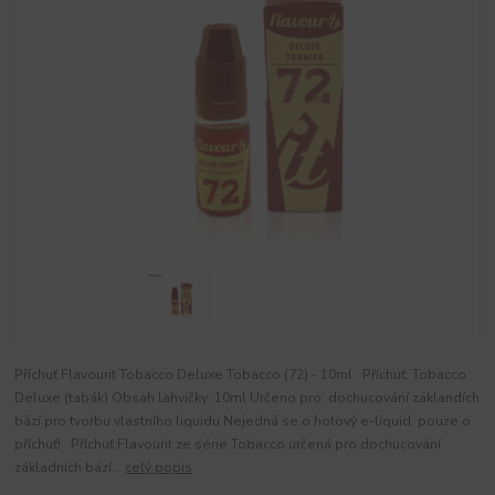
Příchuť Flavourit Tobacco Deluxe Tobacco (72) - 10ml Příchuť: Tobacco
Deluxe (tabák) Obsah lahvičky: 10ml Určeno pro: dochucování záklandích
bází pro tvorbu vlastního liquidu Nejedná se o hotový e-liquid, pouze o
příchuť! Příchuť Flavourit ze série Tobacco určená pro dochucování
základních bází...
celý popis