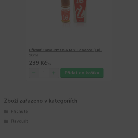
Příchuť Flavourit USA Mix Tobacco (16)-
10ml
239 Kč
/
ks
Přidat do košíku
Zboží zařazeno v kategoriích
Příchutě
Flavourit