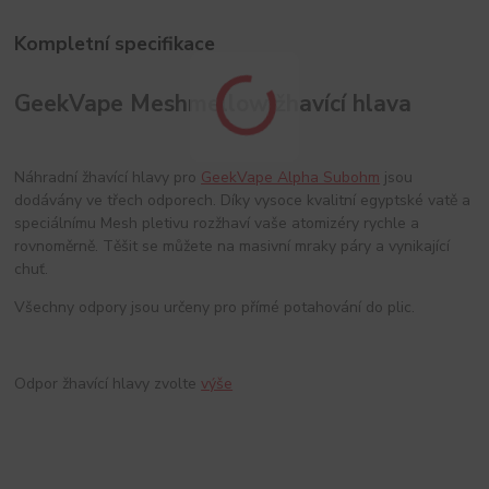
Kompletní specifikace
GeekVape Meshmellow žhavící hlava
Náhradní žhavící hlavy pro
GeekVape Alpha Subohm
jsou
dodávány ve třech odporech. Díky vysoce kvalitní egyptské vatě a
speciálnímu Mesh pletivu rozžhaví vaše atomizéry rychle a
rovnoměrně. Těšit se můžete na masivní mraky páry a vynikající
chuť.
Všechny odpory jsou určeny pro přímé potahování do plic.
Odpor žhavící hlavy zvolte
výše