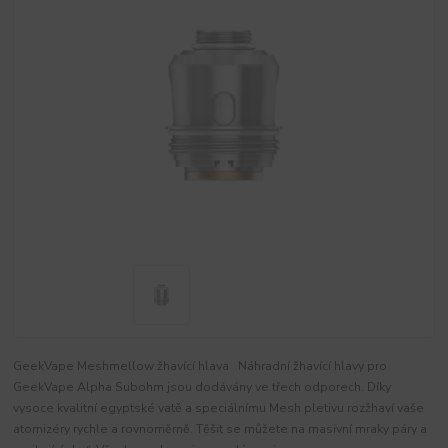
GeekVape Meshmellow žhavící hlava Náhradní žhavící hlavy pro
GeekVape Alpha Subohm jsou dodávány ve třech odporech. Díky
vysoce kvalitní egyptské vatě a speciálnímu Mesh pletivu rozžhaví vaše
atomizéry rychle a rovnoměrně. Těšit se můžete na masivní mraky páry a