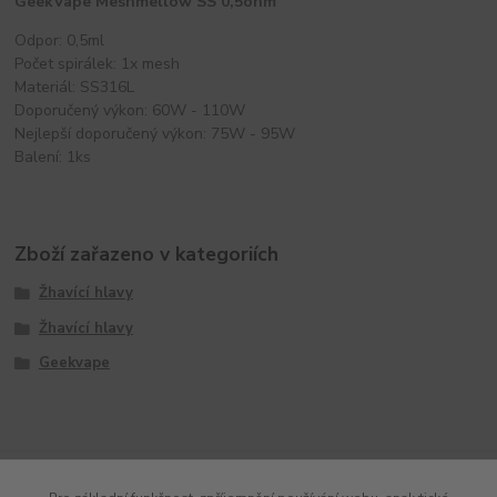
GeekVape Meshmellow SS 0,5ohm
Odpor: 0,5ml
Počet spirálek: 1x mesh
Materiál: SS316L
Doporučený výkon: 60W - 110W
Nejlepší doporučený výkon: 75W - 95W
Balení: 1ks
Zboží zařazeno v kategoriích
Žhavící hlavy
Žhavící hlavy
Geekvape