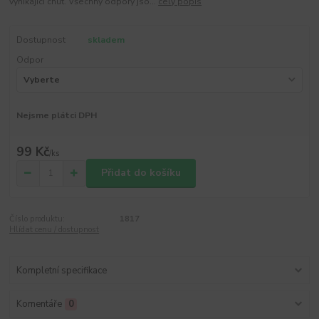
vynikající chuť. Všechny odpory jso...
celý popis
Dostupnost
skladem
Odpor
Nejsme plátci DPH
99 Kč
/
ks
Přidat do košíku
Číslo produktu:
1817
Hlídat cenu / dostupnost
Kompletní specifikace
Komentáře
0