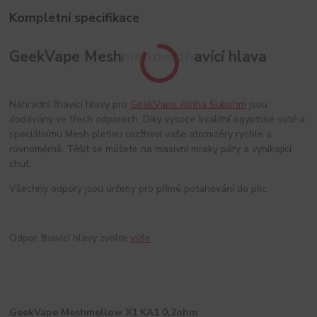
Kompletní specifikace
GeekVape Meshmellow žhavící hlava
Náhradní žhavící hlavy pro
GeekVape Alpha Subohm
jsou
dodávány ve třech odporech. Díky vysoce kvalitní egyptské vatě a
speciálnímu Mesh pletivu rozžhaví vaše atomizéry rychle a
rovnoměrně. Těšit se můžete na masivní mraky páry a vynikající
chuť.
Všechny odpory jsou určeny pro přímé potahování do plic.
Odpor žhavící hlavy zvolte
výše
GeekVape Meshmellow X1 KA1 0,2ohm