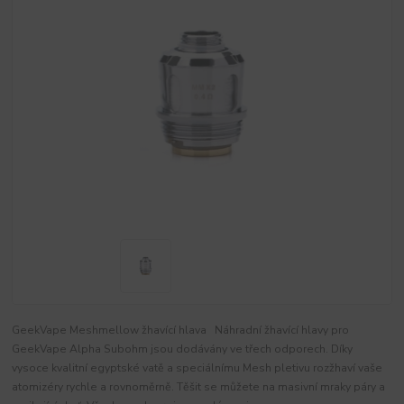
GeekVape Meshmellow žhavící hlava Náhradní žhavící hlavy pro
GeekVape Alpha Subohm jsou dodávány ve třech odporech. Díky
vysoce kvalitní egyptské vatě a speciálnímu Mesh pletivu rozžhaví vaše
atomizéry rychle a rovnoměrně. Těšit se můžete na masivní mraky páry a