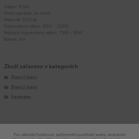
Odpor: 0,5ml
Počet spirálek: 1x mesh
Materiál: SS316L
Doporučený výkon: 60W - 110W
Nejlepší doporučený výkon: 75W - 95W
Balení: 1ks
Zboží zařazeno v kategoriích
Žhavící hlavy
Žhavící hlavy
Geekvape
Pro základní funkčnost, zpříjemnění používání webu, analytické