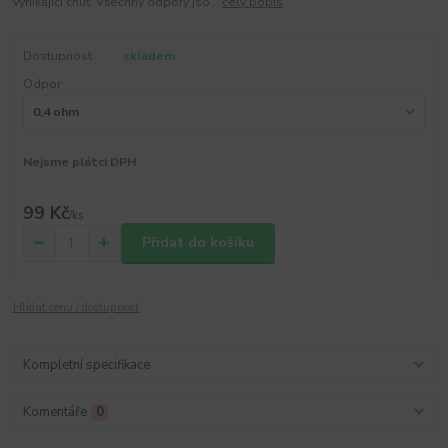
vynikající chuť. Všechny odpory jso...
celý popis
Dostupnost
skladem
Odpor
Nejsme plátci DPH
99 Kč
/
ks
Přidat do košíku
Hlídat cenu / dostupnost
Kompletní specifikace
Komentáře
0