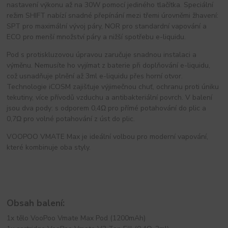
nastavení výkonu až na 30W pomocí jediného tlačítka. Speciální
režim SHIFT nabízí snadné přepínání mezi třemi úrovněmi žhavení:
SPT pro maximální vývoj páry, NOR pro standardní vapování a
ECO pro menší množství páry a nižší spotřebu e-liquidu.
Pod s protiskluzovou úpravou zaručuje snadnou instalaci a
výměnu. Nemusíte ho vyjímat z baterie při doplňování e-liquidu,
což usnadňuje plnění až 3ml e-liquidu přes horní otvor.
Technologie iCOSM zajišťuje výjimečnou chuť, ochranu proti úniku
tekutiny, více přívodů vzduchu a antibakteriální povrch. V balení
jsou dva pody: s odporem 0,4Ω pro přímé potahování do plic a
0,7Ω pro volné potahování z úst do plic.
VOOPOO VMATE Max je ideální volbou pro moderní vapování,
které kombinuje oba styly.
Obsah balení:
1x tělo VooPoo Vmate Max Pod (1200mAh)