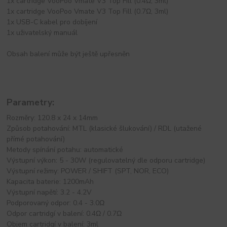
1x cartridge VooPoo Vmate V3 Top Fill (0.4Ω, 3ml)
1x cartridge VooPoo Vmate V3 Top Fill (0.7Ω, 3ml)
1x USB-C kabel pro dobíjení
1x uživatelský manuál
Obsah balení může být ještě upřesněn
Parametry:
Rozměry: 120.8 x 24 x 14mm
Způsob potahování: MTL (klasické šlukování) / RDL (utažené
přímé potahování)
Metody spínání potahu: automatické
Výstupní výkon: 5 - 30W (regulovatelný dle odporu cartridge)
Výstupní režimy: POWER / SHIFT (SPT, NOR, ECO)
Kapacita baterie: 1200mAh
Výstupní napětí: 3.2 - 4.2V
Podporovaný odpor: 0.4 - 3.0Ω
Odpor cartridgí v balení: 0.4Ω / 0.7Ω
Objem cartridgí v balení: 3ml