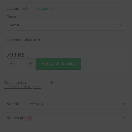
Dostupnost
skladem
Barva
Nejsme plátci DPH
799 Kč
/
ks
Přidat do košíku
Číslo produktu:
-5
Hlídat cenu / dostupnost
Kompletní specifikace
Komentáře
0