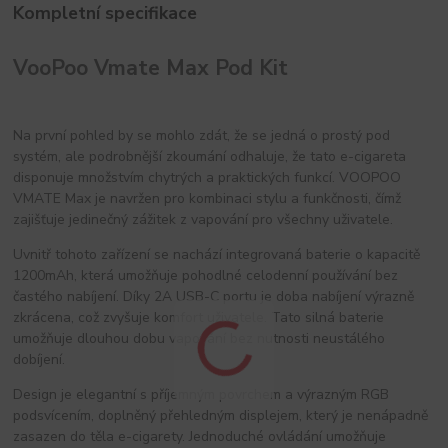
Kompletní specifikace
VooPoo Vmate Max Pod Kit
Na první pohled by se mohlo zdát, že se jedná o prostý pod
systém, ale podrobnější zkoumání odhaluje, že tato e-cigareta
disponuje množstvím chytrých a praktických funkcí. VOOPOO
VMATE Max je navržen pro kombinaci stylu a funkčnosti, čímž
zajišťuje jedinečný zážitek z vapování pro všechny uživatele.
Uvnitř tohoto zařízení se nachází integrovaná baterie o kapacitě
1200mAh, která umožňuje pohodlné celodenní používání bez
častého nabíjení. Díky 2A USB-C portu je doba nabíjení výrazně
zkrácena, což zvyšuje komfort uživatele. Tato silná baterie
umožňuje dlouhou dobu vapování bez nutnosti neustálého
dobíjení.
Design je elegantní s příjemným povrchem a výrazným RGB
podsvícením, doplněný přehledným displejem, který je nenápadně
zasazen do těla e-cigarety. Jednoduché ovládání umožňuje