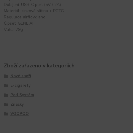
Dobíjení: USB-C port (5V / 2A)
Materiál: zinková slitina + PCTG
Regulace airflow: ano
Čipset: GENE.AI
Váha: 79g
Zboží zařazeno v kategoriích
Nové zboží
E-cigarety
Pod Systém
Značky
VOOPOO