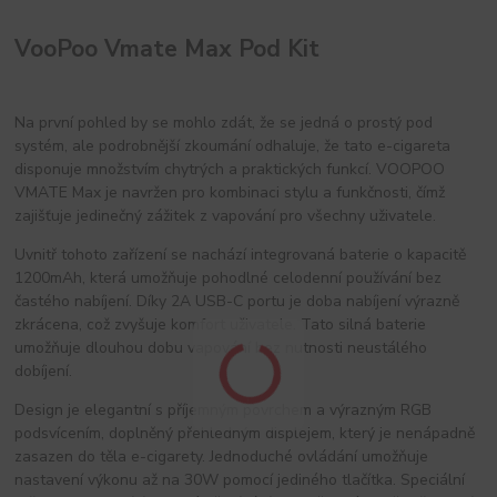
VooPoo Vmate Max Pod Kit
Na první pohled by se mohlo zdát, že se jedná o prostý pod
systém, ale podrobnější zkoumání odhaluje, že tato e-cigareta
disponuje množstvím chytrých a praktických funkcí. VOOPOO
VMATE Max je navržen pro kombinaci stylu a funkčnosti, čímž
zajišťuje jedinečný zážitek z vapování pro všechny uživatele.
Uvnitř tohoto zařízení se nachází integrovaná baterie o kapacitě
1200mAh, která umožňuje pohodlné celodenní používání bez
častého nabíjení. Díky 2A USB-C portu je doba nabíjení výrazně
zkrácena, což zvyšuje komfort uživatele. Tato silná baterie
umožňuje dlouhou dobu vapování bez nutnosti neustálého
dobíjení.
Design je elegantní s příjemným povrchem a výrazným RGB
podsvícením, doplněný přehledným displejem, který je nenápadně
zasazen do těla e-cigarety. Jednoduché ovládání umožňuje
nastavení výkonu až na 30W pomocí jediného tlačítka. Speciální