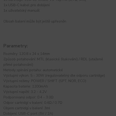
1x USB-C kabel pro dobíjení
1x uživatelský manuál
Obsah balení může být ještě upřesněn
Parametry:
Rozměry: 120.8 x 24 x 14mm
Způsob potahování: MTL (klasické šlukování) / RDL (utažené
přímé potahování)
Metody spínání potahu: automatické
Výstupní výkon: 5 - 30W (regulovatelný dle odporu cartridge)
Výstupní režimy: POWER / SHIFT (SPT, NOR, ECO)
Kapacita baterie: 1200mAh
Výstupní napětí: 3.2 - 4.2V
Podporovaný odpor: 0.4 - 3.0Ω
Odpor cartridgí v balení: 0.4Ω / 0.7Ω
Objem cartridgí v balení: 3ml
Dobíjení: USB-C port (5V / 2A)