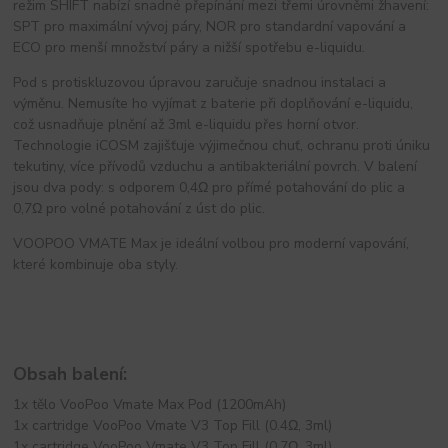
režim SHIFT nabízí snadné přepínání mezi třemi úrovněmi žhavení:
SPT pro maximální vývoj páry, NOR pro standardní vapování a
ECO pro menší množství páry a nižší spotřebu e-liquidu.
Pod s protiskluzovou úpravou zaručuje snadnou instalaci a
výměnu. Nemusíte ho vyjímat z baterie při doplňování e-liquidu,
což usnadňuje plnění až 3ml e-liquidu přes horní otvor.
Technologie iCOSM zajišťuje výjimečnou chuť, ochranu proti úniku
tekutiny, více přívodů vzduchu a antibakteriální povrch. V balení
jsou dva pody: s odporem 0,4Ω pro přímé potahování do plic a
0,7Ω pro volné potahování z úst do plic.
VOOPOO VMATE Max je ideální volbou pro moderní vapování,
které kombinuje oba styly.
Obsah balení:
1x tělo VooPoo Vmate Max Pod (1200mAh)
1x cartridge VooPoo Vmate V3 Top Fill (0.4Ω, 3ml)
1x cartridge VooPoo Vmate V3 Top Fill (0.7Ω, 3ml)