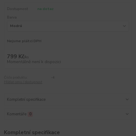
Dostupnost
na dotaz
Barva
Nejsme plátci DPH
799 Kč
/
ks
Momentálně není k dispozici
Číslo produktu:
-4
Hlídat cenu / dostupnost
Kompletní specifikace
Komentáře
0
Kompletní specifikace