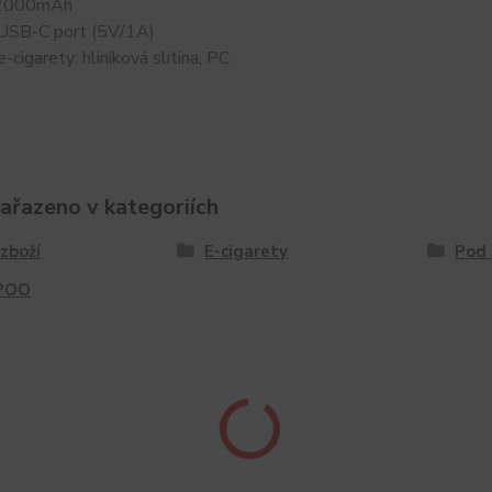
 2000mAh
: USB-C port (5V/1A)
-cigarety: hliníková slitina, PC
zařazeno v kategoriích
zboží
E-cigarety
Pod
POO