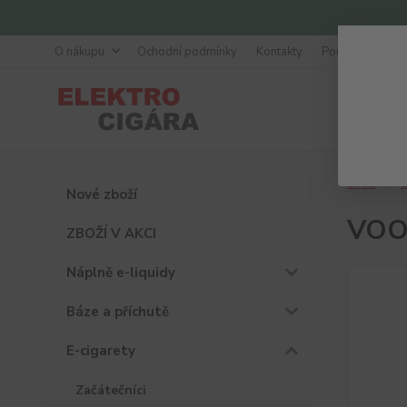
O nákupu
Ochodní podmínky
Kontakty
Poradna
Úvod
E
Nové zboží
VOOP
ZBOŽÍ V AKCI
Náplně e-liquidy
Báze a příchutě
E-cigarety
Začátečníci