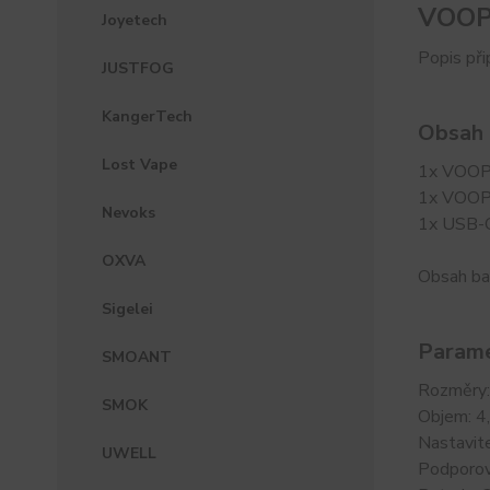
VOOPO
Joyetech
Popis př
JUSTFOG
KangerTech
Obsah 
Lost Vape
1x VOOP
1x VOOPO
Nevoks
1x USB-C
OXVA
Obsah ba
Sigelei
Parame
SMOANT
Rozměry
SMOK
Objem: 4
Nastavit
UWELL
Podporov