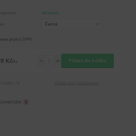
tupnost
skladem
va
sme plátci DPH
9 Kč
Přidat do košíku
/
ks
roduktu:
-1
Hlídat cenu / dostupnost
Komentáře
0