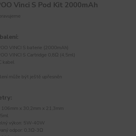
O Vinci S Pod Kit 2000mAh
ipravujeme
balení:
OO VINCI S baterie (2000mAh)
O VINCI S Cartridge 0,8Ω (4,5ml)
 kabel
lení může být ještě upřesněn
try:
: 106mm x 30,2mm x 21,3mm
,5ml
elný výkon: 5W-40W
aný odpor: 0,3Ω-3Ω