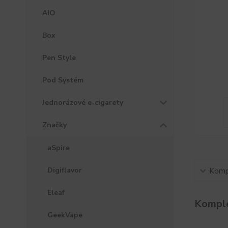
AIO
Box
Pen Style
Pod Systém
Jednorázové e-cigarety
Značky
aSpire
Digiflavor
Kompl
Eleaf
Komple
GeekVape