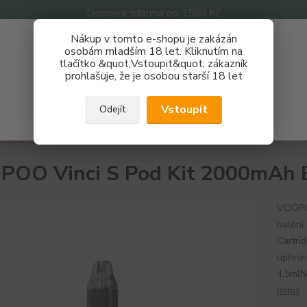
Doprava zdarma od 1500 Kč
Nákup v tomto e-shopu je zakázán
Získej slevu 3%
osobám mladším 18 let. Kliknutím na
tlačítko &quot;Vstoupit&quot; zákazník
Zaregistruj se a nakupuj se slevou právě teď!
Nevíte
prohlašuje, že je osobou starší 18 let
Hledat
733 
REGISTRAČNÍ FORMULÁŘ
Po - P
Vstoupit
Odejít
Zavřít
-cigarety
Značky
VOOPOO
VOOPOO Vinci S Pod Kit 2000mAh 
OO Vinci S Pod Kit 2000mAh 
VOOPOO
balení
Cartri
upřesn
4,5mlN
popis