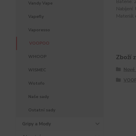
Baterie:
Vandy Vape
Nabíjení
Materiál e
Vapefly
Vaporesso
VOOPOO
Zboží 
WHOOP
Nové 
WISMEC
VOO
Wotofo
Naše sady
Ostatní sady
Gripy a Mody