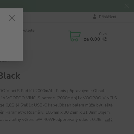
Přihlášení
 si rady? Zavolejte.
0
ks
184 411
za
0,00 Kč
á 8:00 - 16:00
Black
Black
 Vinci S Pod Kit 2000mAh Popis připravujeme Obsah
: 1x VOOPOO VINCI S baterie (2000mAh)1x VOOPOO VINCI S
dge 0,8Ω (4,5ml)1x USB-C kabelObsah balení může být ještě
ěn Parametry: Rozměry: 106mm x 30,2mm x 21,3mmObjem:
astavitelný výkon: 5W-40WPodporovaný odpor: 0,3&...
celý