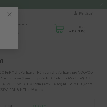
Přihlášení
 si rady? Zavolejte.
0
ks
184 411
za
0,00 Kč
á 8:00 - 16:00
va 0,2ohm
m
 PnP X žhavící hlava Náhradní žhavící hlavy pro VOOPOO
2 nabízíme ve čtyřech odporech. 0,15ohm (60W - 80W) DTL
m (40W - 60W) DTL 0,3ohm (32W - 40W) RDL & MTL 0,6ohm
 23W) RDL & MTL
celý popis
tupnost
skladem