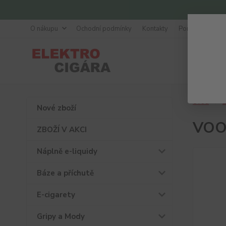
O nákupu
Ochodní podmínky
Kontakty
Poradna
Úvod
Ž
Nové zboží
VOOP
ZBOŽÍ V AKCI
Náplně e-liquidy
Báze a příchutě
E-cigarety
Gripy a Mody