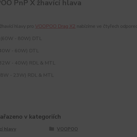
O PnP X žhavící hlava
žhavící hlavy pro
VOOPOO Drag X2
nabízíme ve čtyřech odporec
 (60W - 80W) DTL
(40W - 60W) DTL
(32W - 40W) RDL & MTL
18W - 23W) RDL & MTL
zařazeno v kategoriích
cí hlavy
VOOPOO