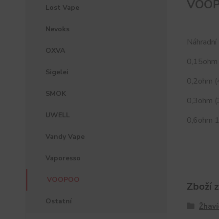
VOOPO
Lost Vape
Nevoks
Náhradní 
OXVA
0,15ohm
Sigelei
0,2ohm 
SMOK
0,3ohm 
UWELL
0,6ohm 
Vandy Vape
Vaporesso
VOOPOO
Zboží 
Ostatní
Žhaví