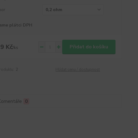
por
sme plátci DPH
9 Kč
Přidat do košíku
/
ks
roduktu:
2
Hlídat cenu / dostupnost
Komentáře
0