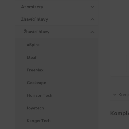
Atomizéry
Žhavící hlavy
Žhavící hlavy
aSpire
Eleaf
FreeMax
Geekvape
Kompl
HorizonTech
Joyetech
Komple
KangerTech