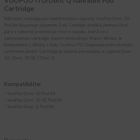
VOOPOO ITO/Doric Q náhradní Pod
Cartridge
Náhradní cartridge pro elektronickou cigaretu VooPoo Doric 20
Pod Kit disponuje objemem 2 ml. Cartidge dodává jemnou chuť
páry a výborně prokresluje chuť e-liquidu. Jedná se o
samostatnou cartridge, balení neobsahuje žhavící tělíska. Je
kompatibilní s tělísky z řady VooPoo ITO. Disponuje jednoduchým
systémem plnění. Cartridge je určena pro modely e-cigaret Doric
20 / Doric 20 SE / Doric Q.
Kompatibilita:
- VooPoo Doric 20 Pod Kit
- VooPoo Doric 20 SE Pod Kit
- VooPoo Doric Q Pod Kit