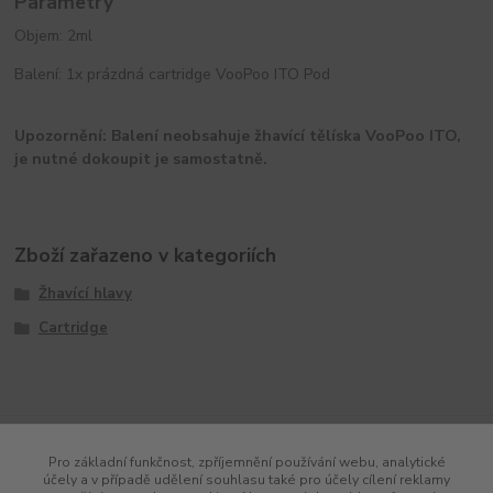
Parametry
Objem: 2ml
Balení: 1x prázdná cartridge VooPoo ITO Pod
Upozornění: Balení neobsahuje žhavící tělíska VooPoo ITO,
je nutné dokoupit je samostatně.
Zboží zařazeno v kategoriích
Žhavící hlavy
Cartridge
Pro základní funkčnost, zpříjemnění používání webu, analytické
účely a v případě udělení souhlasu také pro účely cílení reklamy