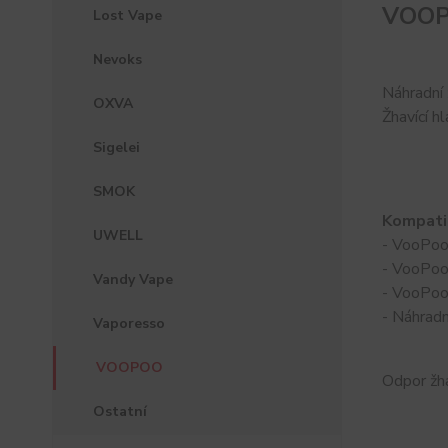
VOOPO
Lost Vape
Nevoks
Náhradní 
OXVA
Žhavící h
Sigelei
SMOK
Kompatib
UWELL
- VooPoo
- VooPoo
Vandy Vape
- VooPoo
- Náhrad
Vaporesso
VOOPOO
Odpor žha
Ostatní