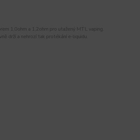
orem 1,0ohm a 1,2ohm pro utažený MTL vaping.
vně drží a nehrozí tak protékání e-liquidu.