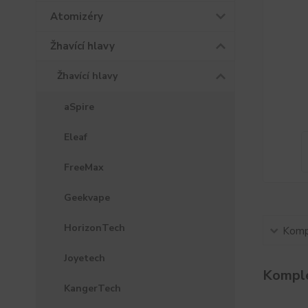
Atomizéry
Žhavící hlavy
Žhavící hlavy
aSpire
Eleaf
FreeMax
Geekvape
HorizonTech
Kompl
Joyetech
Komple
KangerTech