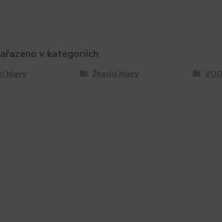
zařazeno v kategoriích
cí hlavy
Žhavící hlavy
VO