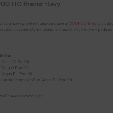
O ITO žhavící hlavy
žhavící hlavy pro elektronickou cigaretu
VOOPOO Drag Q
s odp
lavy jsou osazeny čtyřmi těsnícími kroužky, díky kterým v podu pe
ilita:
 Doric 20 Pod Kit
 Drag Q Pod Kit
 Argus P1 Pod Kit
ní cartridge pro VooPoo Argus P1 Pod Kit
vící hlavy si zvolte
výše