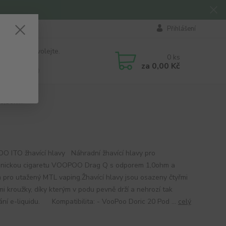
Přihlášení
 si rady? Zavolejte.
0
ks
184 411
za
0,00 Kč
á 8:00 - 16:00
 0,5ohm
 ITO žhavící hlavy Náhradní žhavící hlavy pro
onickou cigaretu VOOPOO Drag Q s odporem 1,0ohm a
 pro utažený MTL vaping.Žhavící hlavy jsou osazeny čtyřmi
mi kroužky, díky kterým v podu pevně drží a nehrozí tak
ání e-liquidu. Kompatibilita: - VooPoo Doric 20 Pod ...
celý