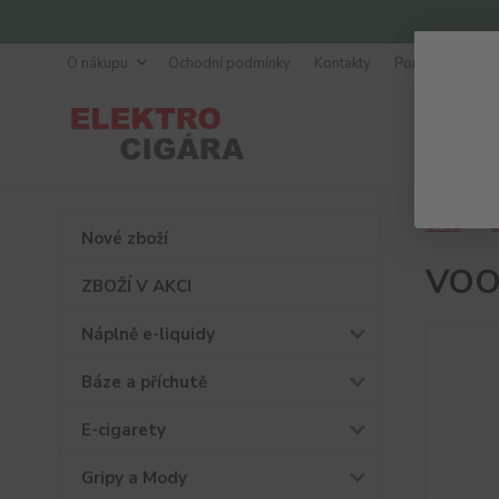
O nákupu
Ochodní podmínky
Kontakty
Poradna
Úvod
Ž
Nové zboží
VOOP
ZBOŽÍ V AKCI
Náplně e-liquidy
Báze a příchutě
E-cigarety
Gripy a Mody