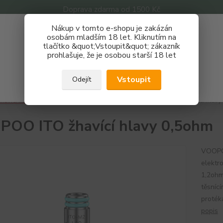
Doprava zdarma od 1500 Kč
Nákup v tomto e-shopu je zakázán
Získej slevu 3%
osobám mladším 18 let. Kliknutím na
tlačítko &quot;Vstoupit&quot; zákazník
Zaregistruj se a nakupuj se slevou právě teď!
Nevíte
prohlašuje, že je osobou starší 18 let
Hledat
733 
REGISTRAČNÍ FORMULÁŘ
Po - P
Vstoupit
Odejít
Zavřít
havící hlavy
Žhavící hlavy
VOOPOO
VOOPOO ITO žhavící hlavy
OO ITO žhavící hlavy 0,5ohm
VOOPOO
elektr
1,2ohm
těsnící
proték
popis