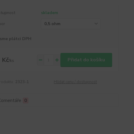
tupnost
skladem
por
sme plátci DPH
 Kč
Přidat do košíku
/
ks
roduktu:
2323-1
Hlídat cenu / dostupnost
Komentáře
0