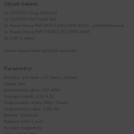
Obsah balení:
1x VOOPOO Drag H40 mód
1x VOOPOO PnP Pod II 5ml
1x žhavící hlava PnP-VM3 0,45Ω (25W-35W) – předinstalovaná
1x žhavící hlava PnP-TW30 0,3Ω (28W-36W)
1x USB-C kabel
Obsah balení může být ještě upřesněn
Parametry:
Rozměry: 104,5mm x 27,5mm x 26,1mm
Objem: 5ml
Nastavitelný výkon: 5W-40W
Výstupní napětí: 3,2V-4,2V
Podporované režimy: RBA / Smart
Podporovaný odpor: 0,3Ω-3Ω
Baterie: 1500mAh
Nabíjení: USB-C port
Kontakt: magnetický