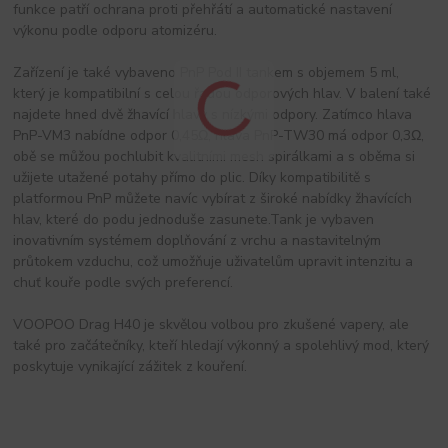
funkce patří ochrana proti přehřátí a automatické nastavení
výkonu podle odporu atomizéru.
Zařízení je také vybaveno PnP Pod II tankem s objemem 5 ml,
který je kompatibilní s celou řadou odporových hlav. V balení také
najdete hned dvě žhavící hlavy s nízkými odpory. Zatímco hlava
PnP-VM3 nabídne odpor 0,45Ω, hlava PnP-TW30 má odpor 0,3Ω,
obě se můžou pochlubit kvalitními mesh spirálkami a s oběma si
užijete utažené potahy přímo do plic. Díky kompatibilitě s
platformou PnP můžete navíc vybírat z široké nabídky žhavících
hlav, které do podu jednoduše zasunete.Tank je vybaven
inovativním systémem doplňování z vrchu a nastavitelným
průtokem vzduchu, což umožňuje uživatelům upravit intenzitu a
chuť kouře podle svých preferencí.
VOOPOO Drag H40 je skvělou volbou pro zkušené vapery, ale
také pro začátečníky, kteří hledají výkonný a spolehlivý mod, který
poskytuje vynikající zážitek z kouření.