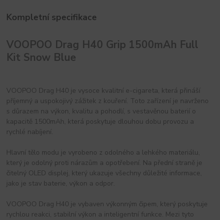
Kompletní specifikace
VOOPOO Drag H40 Grip 1500mAh Full
Kit Snow Blue
VOOPOO Drag H40 je vysoce kvalitní e-cigareta, která přináší
příjemný a uspokojivý zážitek z kouření. Toto zařízení je navrženo
s důrazem na výkon, kvalitu a pohodlí, s vestavěnou baterií o
kapacitě 1500mAh, která poskytuje dlouhou dobu provozu a
rychlé nabíjení.
Hlavní tělo modu je vyrobeno z odolného a lehkého materiálu,
který je odolný proti nárazům a opotřebení. Na přední straně je
čitelný OLED displej, který ukazuje všechny důležité informace,
jako je stav baterie, výkon a odpor.
VOOPOO Drag H40 je vybaven výkonným čipem, který poskytuje
rychlou reakci, stabilní výkon a inteligentní funkce. Mezi tyto