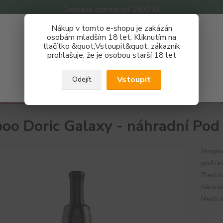
Doprava zdarma od 1500 Kč
Nákup v tomto e-shopu je zakázán
Získej slevu 3%
osobám mladším 18 let. Kliknutím na
tlačítko &quot;Vstoupit&quot; zákazník
Zaregistruj se a nakupuj se slevou právě teď!
Nevíte
prohlašuje, že je osobou starší 18 let
Hledat
733 
REGISTRAČNÍ FORMULÁŘ
Po - P
Vstoupit
Odejít
Zavřít
havící hlavy
Cartridge
Voopoo Doric Galaxy - náhradní Pod cartrid
oo Doric Galaxy - náhradní Pod
Voopoo
pod ur
Plastov
náuste
Mesh sp