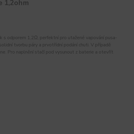
ge 1,2ohm
ek s odporem 1,2Ω, perfektní pro utažené vapování pusa-
olidní tvorbu páry a prvotřídní podání chuti. V případě
e. Pro naplnění stačí pod vysunout z baterie a otevřít