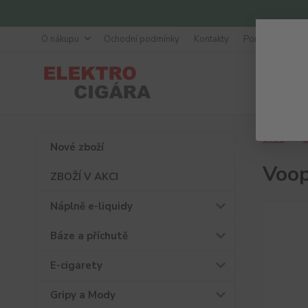
O nákupu
Ochodní podmínky
Kontakty
Poradna
Úvod
Ž
Nové zboží
Voop
ZBOŽÍ V AKCI
Náplně e-liquidy
Báze a příchutě
E-cigarety
Gripy a Mody