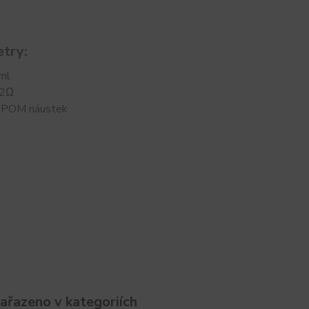
try:
ml
,2Ω
 POM náustek
zařazeno v kategoriích