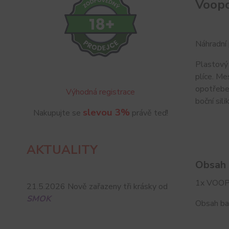
Voopo
Náhradní
Plastový 
plíce. Me
opotřeben
Výhodná registrace
boční sil
slevou 3%
Nakupujte se
právě teď!
AKTUALITY
Obsah 
1x VOOPO
21.5.2026 Nově zařazeny tři krásky od
SMOK
Obsah ba