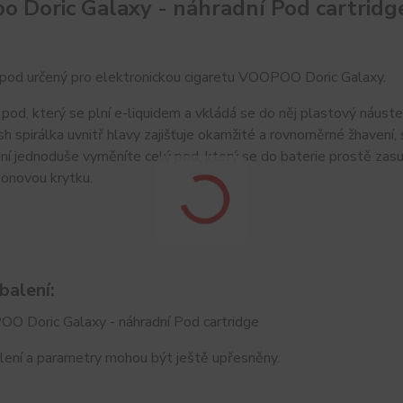
o Doric Galaxy - náhradní Pod cartrid
 pod určený pro elektronickou cigaretu VOOPOO Doric Galaxy.
pod, který se plní e-liquidem a vkládá se do něj plastový náust
sh spirálka uvnitř hlavy zajišťuje okamžité a rovnoměrné žhavení, s
í jednoduše vyměníte celý pod, který se do baterie prostě zasun
ikonovou krytku.
balení:
O Doric Galaxy - náhradní Pod cartridge
lení a parametry mohou být ještě upřesněny.