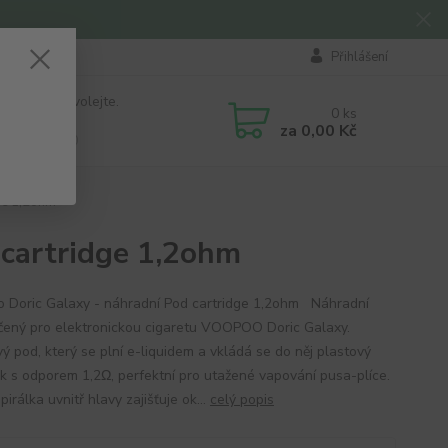
Přihlášení
 si rady? Zavolejte.
0
ks
184 411
za
0,00 Kč
á 8:00 - 16:00
ge 1,2ohm
 cartridge 1,2ohm
 Doric Galaxy - náhradní Pod cartridge 1,2ohm Náhradní
čený pro elektronickou cigaretu VOOPOO Doric Galaxy.
ý pod, který se plní e-liquidem a vkládá se do něj plastový
k s odporem 1,2Ω, perfektní pro utažené vapování pusa-plíce.
irálka uvnitř hlavy zajišťuje ok...
celý popis