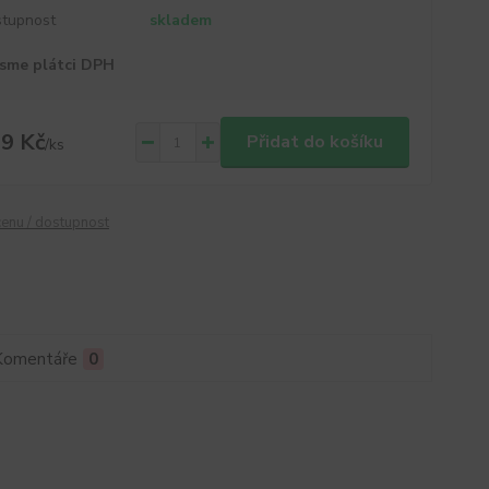
tupnost
skladem
sme plátci DPH
9 Kč
Přidat do košíku
/
ks
cenu / dostupnost
Komentáře
0