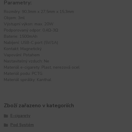
Parametry:
Rozměry: 90,3mm x 27,5mm x 15,3mm
Objem: 3ml
Výstupní výkon: max. 20W
Podporovaný odpor: 0,4Ω-3Ω
Baterie: 1500mAh
Nabíjení: USB-C port (5V/1A)
Kontakt: Magnetický
Vapování: Potahem
Nastavitelný vzduch: Ne
Materiál e-cigarety: Plast, nerezová ocel
Materiál podu: PCTG
Materiál spirálky: Kanthal
Zboží zařazeno v kategoriích
E-cigarety
Pod Systém