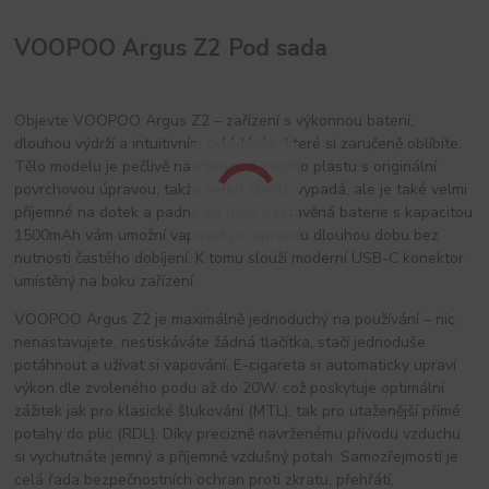
VOOPOO Argus Z2 Pod sada
Objevte VOOPOO Argus Z2 – zařízení s výkonnou baterií,
dlouhou výdrží a intuitivním ovládáním, které si zaručeně oblíbíte.
Tělo modelu je pečlivě navrženo z lehkého plastu s originální
povrchovou úpravou, takže nejen skvěle vypadá, ale je také velmi
příjemné na dotek a padne do ruky. Vestavěná baterie s kapacitou
1500mAh vám umožní vapovat po opravdu dlouhou dobu bez
nutnosti častého dobíjení. K tomu slouží moderní USB-C konektor
umístěný na boku zařízení.
VOOPOO Argus Z2 je maximálně jednoduchý na používání – nic
nenastavujete, nestiskáváte žádná tlačítka, stačí jednoduše
potáhnout a užívat si vapování. E-cigareta si automaticky upraví
výkon dle zvoleného podu až do 20W, což poskytuje optimální
zážitek jak pro klasické šlukování (MTL), tak pro utaženější přímé
potahy do plic (RDL). Díky precizně navrženému přívodu vzduchu
si vychutnáte jemný a příjemně vzdušný potah. Samozřejmostí je
celá řada bezpečnostních ochran proti zkratu, přehřátí,