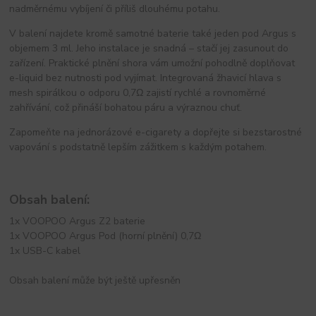
nadměrnému vybíjení či příliš dlouhému potahu.
V balení najdete kromě samotné baterie také jeden pod Argus s
objemem 3 ml. Jeho instalace je snadná – stačí jej zasunout do
zařízení. Praktické plnění shora vám umožní pohodlně doplňovat
e-liquid bez nutnosti pod vyjímat. Integrovaná žhavicí hlava s
mesh spirálkou o odporu 0,7Ω zajistí rychlé a rovnoměrné
zahřívání, což přináší bohatou páru a výraznou chuť.
Zapomeňte na jednorázové e-cigarety a dopřejte si bezstarostné
vapování s podstatně lepším zážitkem s každým potahem.
Obsah balení:
1x VOOPOO Argus Z2 baterie
1x VOOPOO Argus Pod (horní plnění) 0,7Ω
1x USB-C kabel
Obsah balení může být ještě upřesněn