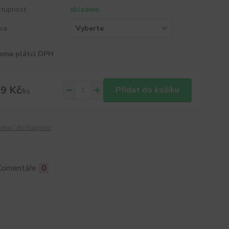
tupnost
skladem
va
sme plátci DPH
9 Kč
Přidat do košíku
/
ks
cenu / dostupnost
Komentáře
0