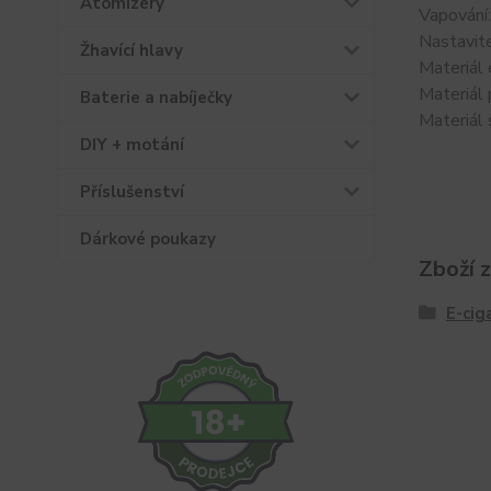
Atomizéry
Vapování
Nastavit
Žhavící hlavy
Materiál 
Materiál
Baterie a nabíječky
Materiál 
DIY + motání
Příslušenství
Dárkové poukazy
Zboží 
E-cig