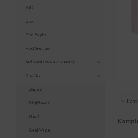
AIO
Box
Pen Style
Pod Systém
Jednorázové e-cigarety
Značky
aSpire
Kompl
Digiflavor
Eleaf
Komple
GeekVape