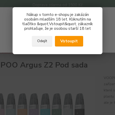
Doprava zdarma od 1500 Kč
Nákup v tomto e-shopu je zakázán
Získej slevu 3%
osobám mladším 18 let. Kliknutím na
tlačítko &quot;Vstoupit&quot; zákazník
Zaregistruj se a nakupuj se slevou právě teď!
Nevíte
prohlašuje, že je osobou starší 18 let
Hledat
733 
REGISTRAČNÍ FORMULÁŘ
Po - P
Vstoupit
Odejít
Zavřít
-cigarety
Značky
VOOPOO
VOOPOO Argus Z2 Pod sada
POO Argus Z2 Pod sada
VOOPO
zařízen
které 
plastu
ale je 