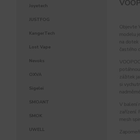
VOOP
Joyetech
JUSTFOG
Objevte V
KangerTech
modelu je
na dotek
Lost Vape
častého d
Nevoks
VOOPOO Ar
potáhnout
OXVA
zážitek j
si vychut
Sigelei
nadměrném
SMOANT
V balení 
zařízení.
SMOK
mesh spir
UWELL
Zapomeňt