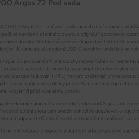
OO Argus Z2 Pod sada
OOPOO Argus Z2 – zařízení s výkonnou baterií, dlouhou výdrží a 
 pečlivě navrženo z lehkého plastu s originální povrchovou úprav
 a padne do ruky. Vestavěná baterie s kapacitou 1500mAh vám 
obíjení. K tomu slouží moderní USB-C konektor umístěný na boku
gus Z2 je maximálně jednoduchý na používání – nic nenastavuje
 a užívat si vapování. E-cigareta si automaticky upraví výkon d
ak pro klasické šlukování (MTL), tak pro utaženější přímé potahy
náte jemný a příjemně vzdušný potah. Samozřejmostí je celá řada 
u vybíjení či příliš dlouhému potahu.
najdete kromě samotné baterie také jeden pod Argus s objemem 3
 Praktické plnění shora vám umožní pohodlně doplňovat e-liquid b
álkou o odporu 0,7Ω zajistí rychlé a rovnoměrné zahřívání, což př
e na jednorázové e-cigarety a dopřejte si bezstarostné vapová