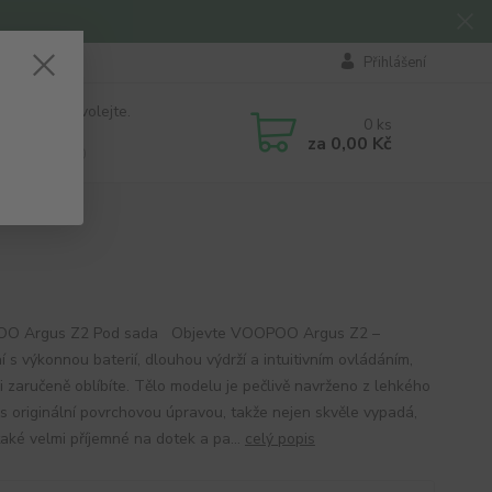
Přihlášení
 si rady? Zavolejte.
0
ks
184 411
za
0,00 Kč
á 8:00 - 16:00
O Argus Z2 Pod sada Objevte VOOPOO Argus Z2 –
í s výkonnou baterií, dlouhou výdrží a intuitivním ovládáním,
si zaručeně oblíbíte. Tělo modelu je pečlivě navrženo z lehkého
 s originální povrchovou úpravou, takže nejen skvěle vypadá,
také velmi příjemné na dotek a pa...
celý popis