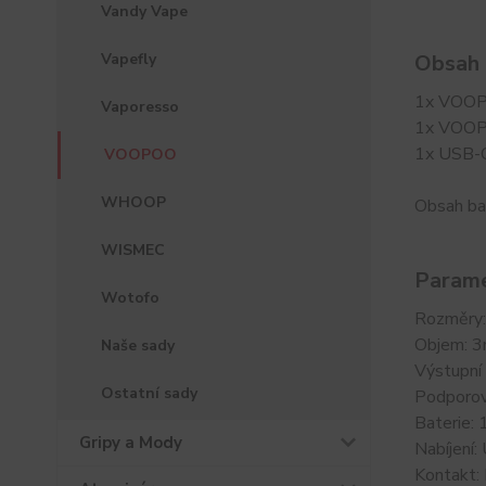
Vandy Vape
Vapefly
Obsah 
1x VOOP
Vaporesso
1x VOOPO
1x USB-C
VOOPOO
WHOOP
Obsah ba
WISMEC
Parame
Wotofo
Rozměry
Objem: 3
Naše sady
Výstupní
Ostatní sady
Podporov
Baterie:
Gripy a Mody
Nabíjení
Kontakt: