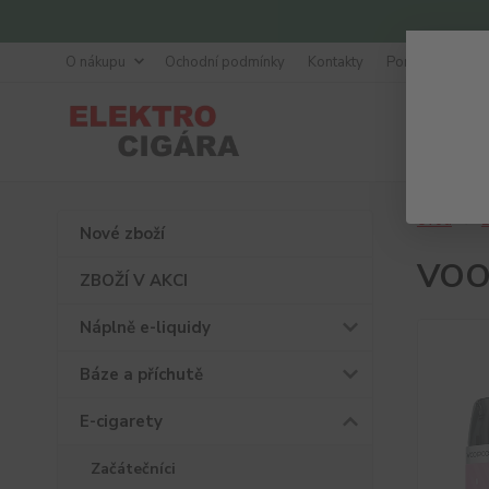
O nákupu
Ochodní podmínky
Kontakty
Poradna
Úvod
E
Nové zboží
VOO
ZBOŽÍ V AKCI
Náplně e-liquidy
Báze a příchutě
E-cigarety
Začátečníci