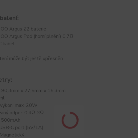
balení:
OO Argus Z2 baterie
O Argus Pod (horní plnění) 0,7Ω
 kabel
lení může být ještě upřesněn
try:
: 90,3mm x 27,5mm x 15,3mm
ml
 výkon: max. 20W
aný odpor: 0,4Ω-3Ω
 1500mAh
: USB-C port (5V/1A)
 Magnetický