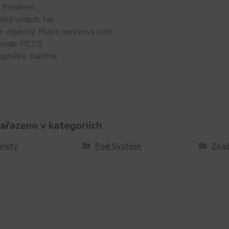
: Potahem
elný vzduch: Ne
e-cigarety: Plast, nerezová ocel
 podu: PCTG
spirálky: Kanthal
zařazeno v kategoriích
arety
Pod Systém
Znač