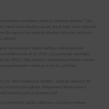
intuitivním ovládáním, které si zaručeně oblíbíte. Tělo
ou, takže nejen skvěle vypadá, ale je také velmi příjemné
umožní vapovat po opravdu dlouhou dobu bez nutnosti
 zařízení.
te, nestiskáváte žádná tlačítka, stačí jednoduše
le zvoleného podu až do 20W, což poskytuje optimální
 do plic (RDL). Díky precizně navrženému přívodu vzduchu
bezpečnostních ochran proti zkratu, přehřátí,
 ml. Jeho instalace je snadná – stačí jej zasunout do
ez nutnosti pod vyjímat. Integrovaná žhavicí hlava s
ináší bohatou páru a výraznou chuť.
ní s podstatně lepším zážitkem s každým potahem.