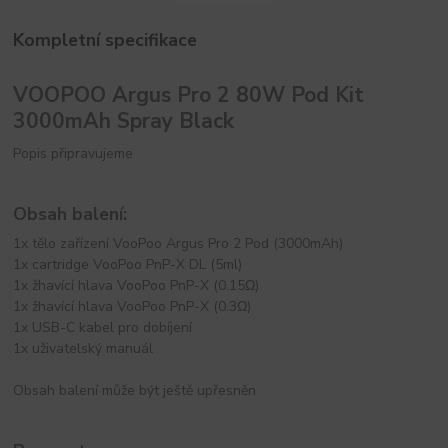
Kompletní specifikace
VOOPOO Argus Pro 2 80W Pod Kit
3000mAh Spray Black
Popis připravujeme
Obsah balení:
1x tělo zařízení VooPoo Argus Pro 2 Pod (3000mAh)
1x cartridge VooPoo PnP-X DL (5ml)
1x žhavící hlava VooPoo PnP-X (0.15Ω)
1x žhavící hlava VooPoo PnP-X (0.3Ω)
1x USB-C kabel pro dobíjení
1x uživatelský manuál
Obsah balení může být ještě upřesněn