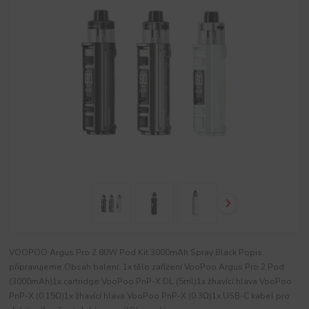
VOOPOO Argus Pro 2 80W Pod Kit 3000mAh Spray Black Popis
připravujeme Obsah balení: 1x tělo zařízení VooPoo Argus Pro 2 Pod
(3000mAh)1x cartridge VooPoo PnP-X DL (5ml)1x žhavící hlava VooPoo
PnP-X (0.15Ω)1x žhavící hlava VooPoo PnP-X (0.3Ω)1x USB-C kabel pro