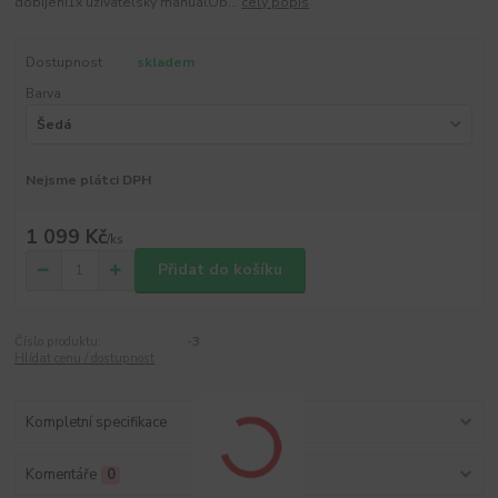
dobíjení1x uživatelský manuálOb...
celý popis
Dostupnost
skladem
Barva
Nejsme plátci DPH
1 099 Kč
/
ks
Přidat do košíku
Číslo produktu:
-3
Hlídat cenu / dostupnost
Kompletní specifikace
Komentáře
0