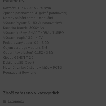
Parametry:
Rozměry: 127.4 x 35.5 x 29.8mm
Způsob potahování: DL (přímé potahování)
Metody spínání potahu: manuální
Výstupní výkon: 5 - 80 W(nastavitelný)
Kapacita baterie: 3000mAh
Výstupní režimy: SMART / RBA / TURBO
Výstupní napětí: 3.2 - 4.2V
Podporovaný odpor: 0.1 - 3.0Ω
Objem cartridge v balení: 5ml
Odpor hlav v balení: 0.15Ω / 0.3Ω
Čipset: GENE.TT 2.0
Dobíjení: USB-C port
Materiál: zinková slitina + kůže + PCTG
Regulace airflow: ano
Zboží zařazeno v kategoriích
E-cigarety