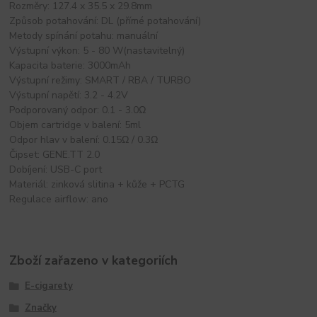
Rozměry: 127.4 x 35.5 x 29.8mm
Způsob potahování: DL (přímé potahování)
Metody spínání potahu: manuální
Výstupní výkon: 5 - 80 W(nastavitelný)
Kapacita baterie: 3000mAh
Výstupní režimy: SMART / RBA / TURBO
Výstupní napětí: 3.2 - 4.2V
Podporovaný odpor: 0.1 - 3.0Ω
Objem cartridge v balení: 5ml
Odpor hlav v balení: 0.15Ω / 0.3Ω
Čipset: GENE.TT 2.0
Dobíjení: USB-C port
Materiál: zinková slitina + kůže + PCTG
Regulace airflow: ano
Zboží zařazeno v kategoriích
E-cigarety
Značky