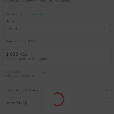
dobíjení1x uživatelský manuálOb...
celý popis
Dostupnost
na dotaz
Barva
Nejsme plátci DPH
1 099 Kč
/
ks
Momentálně není k dispozici
Číslo produktu:
-2
Hlídat cenu / dostupnost
Kompletní specifikace
Komentáře
0