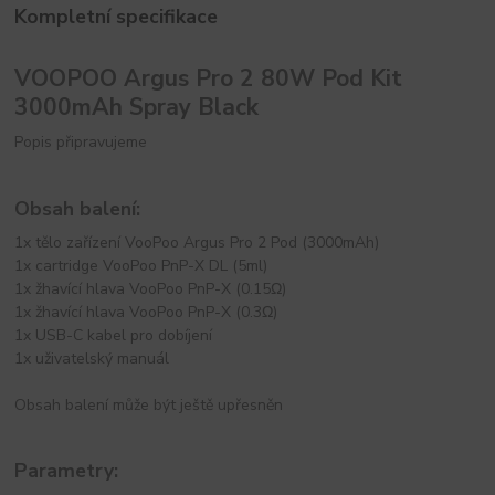
Kompletní specifikace
VOOPOO Argus Pro 2 80W Pod Kit
3000mAh Spray Black
Popis připravujeme
Obsah balení:
1x tělo zařízení VooPoo Argus Pro 2 Pod (3000mAh)
1x cartridge VooPoo PnP-X DL (5ml)
1x žhavící hlava VooPoo PnP-X (0.15Ω)
1x žhavící hlava VooPoo PnP-X (0.3Ω)
1x USB-C kabel pro dobíjení
1x uživatelský manuál
Obsah balení může být ještě upřesněn
Parametry: