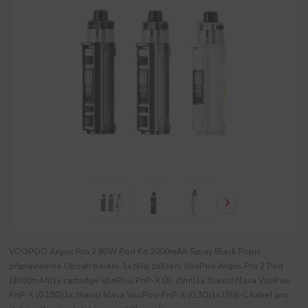
VOOPOO Argus Pro 2 80W Pod Kit 3000mAh Spray Black Popis
připravujeme Obsah balení: 1x tělo zařízení VooPoo Argus Pro 2 Pod
(3000mAh)1x cartridge VooPoo PnP-X DL (5ml)1x žhavící hlava VooPoo
PnP-X (0.15Ω)1x žhavící hlava VooPoo PnP-X (0.3Ω)1x USB-C kabel pro