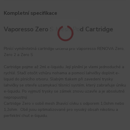
Kompletní specifikace
Vaporesso Zero S Mesh Pod Cartridge
Plnící vyměnitelná cartridge určená pro Vaporesso RENOVA Zero,
Zero 2 a Zero S
Cartridge pojme až 2ml e-liquidu. Její plnění je vlemi jednoduché a
rychlé. Stačí otočit vzhůru nohama a pomocí lahvičky doplnit e-
liquid do plnícího otvoru. Slabým tlakem při zavedení trysky
lahvičky se otevře uzamykací těsnící systém, který zabraňuje úniku
e-liquidu. Po vyjmutí trysky se zámek znovu uzavře a je absolutně
nepropustný.
Cartridge Zero v sobě mesh žhavící cívku s odporem 1,0ohm nebo
1,2ohm. Obě jsou optimalizované pro vysoký obsah nikotinu a
perfektní chuť e-liquidu.