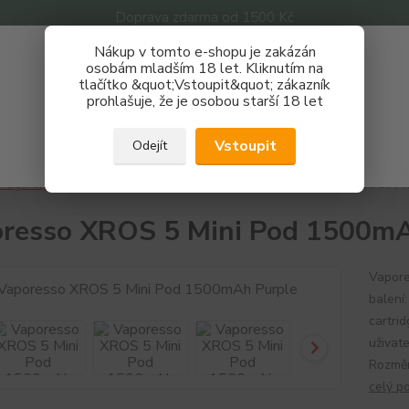
Doprava zdarma od 1500 Kč
Nákup v tomto e-shopu je zakázán
Získej slevu 3%
osobám mladším 18 let. Kliknutím na
tlačítko &quot;Vstoupit&quot; zákazník
Zaregistruj se a nakupuj se slevou právě teď!
Nevíte
prohlašuje, že je osobou starší 18 let
Hledat
733 
REGISTRAČNÍ FORMULÁŘ
Po - P
Vstoupit
Odejít
Zavřít
-cigarety
Značky
Vaporesso
Vaporesso XROS 5 Mini Pod 1500
resso XROS 5 Mini Pod 1500mA
Vapore
balení
cartri
uživat
Rozměr
celý p