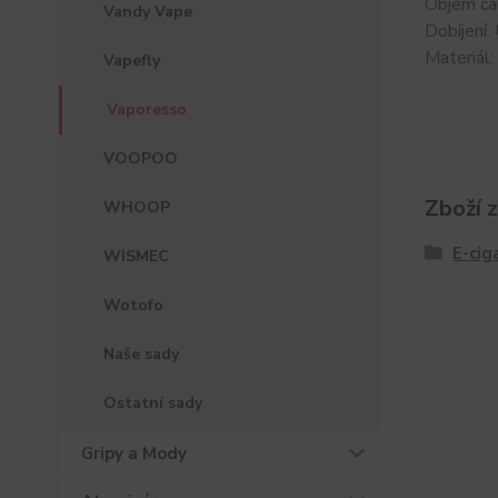
Objem car
Vandy Vape
Dobíjení:
Materiál:
Vapefly
Vaporesso
VOOPOO
Zboží 
WHOOP
E-cig
WISMEC
Wotofo
Naše sady
Ostatní sady
Gripy a Mody