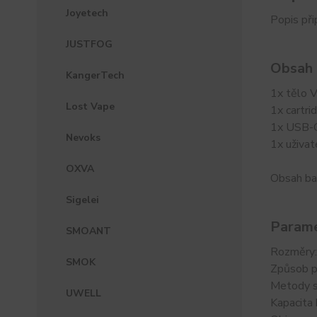
Joyetech
Popis př
JUSTFOG
Obsah 
KangerTech
1x tělo 
Lost Vape
1x cartr
1x USB-C 
Nevoks
1x uživa
OXVA
Obsah ba
Sigelei
Parame
SMOANT
Rozměry:
SMOK
Způsob p
Metody s
UWELL
Kapacita