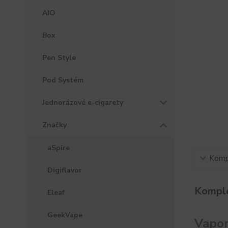
AIO
Box
Pen Style
Pod Systém
Jednorázové e-cigarety
Značky
aSpire
Kompl
Digiflavor
Komple
Eleaf
GeekVape
Vapo