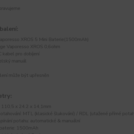
ipravujeme
balení:
Vaporesso XROS 5 Mini Baterie(1500mAh)
idge Vaporesso XROS 0,6ohm
kabel pro dobíjení
telský manuál
lení může být upřesněn
try:
 110,5 x 24.2 x 14,1mm
otahování: MTL (klasické šlukování) / RDL (utažené přímé potah
pínání potahu: automatické & manuální
 baterie: 1500mAh