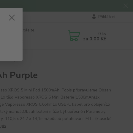
Přihlášení
 si rady? Zavolejte.
0
ks
184 411
za
0,00 Kč
á 8:00 - 16:00
mAh Purple
h Purple
sso XROS 5 Mini Pod 1500mAh Popis připravujeme Obsah
: 1x tělo Vaporesso XROS 5 Mini Baterie(1500mAh)1x
dge Vaporesso XROS 0,6ohm1x USB-C kabel pro dobíjení1x
elský manuálObsah balení může být upřesněn Parametry:
y: 110,5 x 24.2 x 14,1mmZpůsob potahování: MTL (klasické...
opis