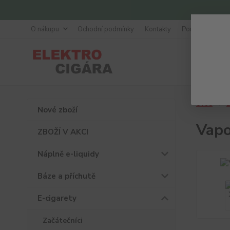
O nákupu
Ochodní podmínky
Kontakty
Poradna
Úvod
E
Nové zboží
Vapo
ZBOŽÍ V AKCI
Náplně e-liquidy
Báze a příchutě
E-cigarety
Začátečníci