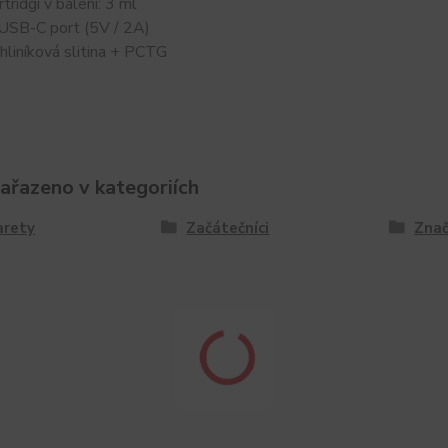
tridgí v balení: 3 ml
 USB-C port (5V / 2A)
 hliníková slitina + PCTG
zařazeno v kategoriích
arety
Začátečníci
Znač