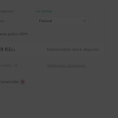
tupnost
na dotaz
va
sme plátci DPH
9 Kč
Momentálně není k dispozici
/
ks
roduktu:
-3
Hlídat cenu / dostupnost
Komentáře
0