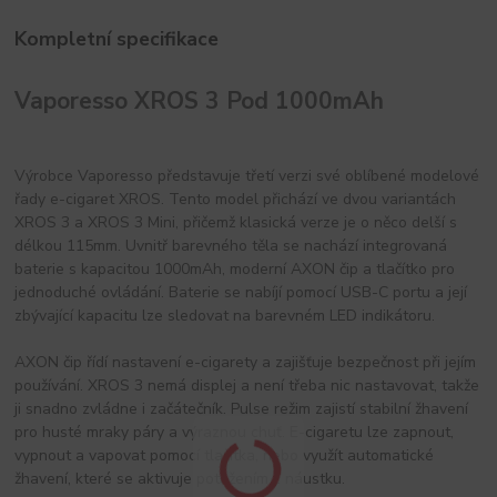
Kompletní specifikace
Vaporesso XROS 3 Pod 1000mAh
Výrobce Vaporesso představuje třetí verzi své oblíbené modelové
řady e-cigaret XROS. Tento model přichází ve dvou variantách
XROS 3 a XROS 3 Mini, přičemž klasická verze je o něco delší s
délkou 115mm. Uvnitř barevného těla se nachází integrovaná
baterie s kapacitou 1000mAh, moderní AXON čip a tlačítko pro
jednoduché ovládání. Baterie se nabíjí pomocí USB-C portu a její
zbývající kapacitu lze sledovat na barevném LED indikátoru.
AXON čip řídí nastavení e-cigarety a zajišťuje bezpečnost při jejím
používání. XROS 3 nemá displej a není třeba nic nastavovat, takže
ji snadno zvládne i začátečník. Pulse režim zajistí stabilní žhavení
pro husté mraky páry a výraznou chuť. E-cigaretu lze zapnout,
vypnout a vapovat pomocí tlačítka, nebo využít automatické
žhavení, které se aktivuje potažením z náustku.