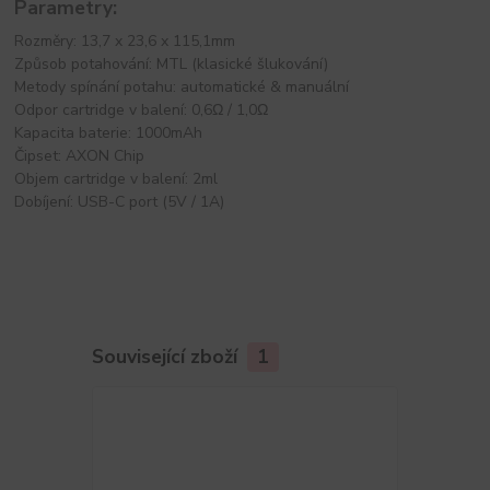
Parametry:
Rozměry: 13,7 x 23,6 x 115,1mm
Způsob potahování: MTL (klasické šlukování)
Metody spínání potahu: automatické & manuální
Odpor cartridge v balení: 0,6Ω / 1,0Ω
Kapacita baterie: 1000mAh
Čipset: AXON Chip
Objem cartridge v balení: 2ml
Dobíjení: USB-C port (5V / 1A)
Související zboží
1