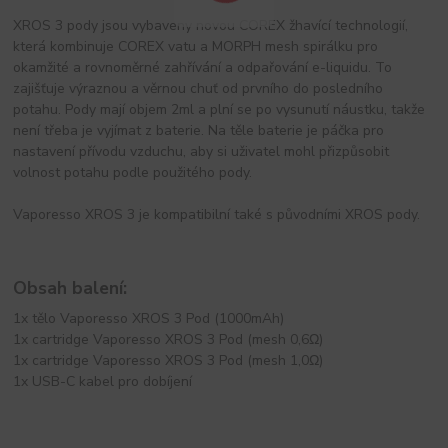
XROS 3 pody jsou vybaveny novou COREX žhavící technologií,
která kombinuje COREX vatu a MORPH mesh spirálku pro
okamžité a rovnoměrné zahřívání a odpařování e-liquidu. To
zajišťuje výraznou a věrnou chuť od prvního do posledního
potahu. Pody mají objem 2ml a plní se po vysunutí náustku, takže
není třeba je vyjímat z baterie. Na těle baterie je páčka pro
nastavení přívodu vzduchu, aby si uživatel mohl přizpůsobit
volnost potahu podle použitého pody.
Vaporesso XROS 3 je kompatibilní také s původními XROS pody.
Obsah balení:
1x tělo Vaporesso XROS 3 Pod (1000mAh)
1x cartridge Vaporesso XROS 3 Pod (mesh 0,6Ω)
1x cartridge Vaporesso XROS 3 Pod (mesh 1,0Ω)
1x USB-C kabel pro dobíjení