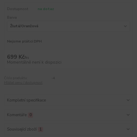
Dostupnost
na dotaz
Barva
Nejsme plátci DPH
699 Kč
/
ks
Momentálně není k dispozici
Číslo produktu:
-4
Hlídat cenu / dostupnost
Kompletní specifikace
Komentáře
0
Související zboží
1