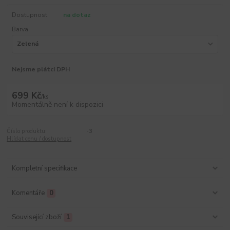
Dostupnost
na dotaz
Barva
Nejsme plátci DPH
699 Kč
/
ks
Momentálně není k dispozici
Číslo produktu:
-3
Hlídat cenu / dostupnost
Kompletní specifikace
Komentáře
0
Související zboží
1