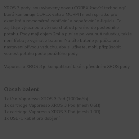
XROS 3 pody jsou vybaveny novou COREX žhavící technologií,
která kombinuje COREX vatu a MORPH mesh spirálku pro
okamžité a rovnoměrné zahřívání a odpařování e-liquidu. To
zajišťuje výraznou a věrnou chuť od prvního do posledního
potahu. Pody mají objem 2ml a plní se po vysunutí náustku, takže
není třeba je vyjímat z baterie. Na těle baterie je páčka pro
nastavení přívodu vzduchu, aby si uživatel mohl přizpůsobit
volnost potahu podle použitého pody.
Vaporesso XROS 3 je kompatibilní také s původními XROS pody.
Obsah balení:
1x tělo Vaporesso XROS 3 Pod (1000mAh)
1x cartridge Vaporesso XROS 3 Pod (mesh 0,6Ω)
1x cartridge Vaporesso XROS 3 Pod (mesh 1,0Ω)
1x USB-C kabel pro dobíjení