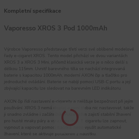
Kompletní specifikace
Vaporesso XROS 3 Pod 1000mAh
Výrobce Vaporesso představuje třetí verzi své oblíbené modelové
řady e-cigaret XROS. Tento model přichází ve dvou variantách
XROS 3 a XROS 3 Mini, přičemž klasická verze je o něco delší s
délkou 115mm. Uvnitř barevného těla se nachází integrovaná
baterie s kapacitou 1000mAh, moderní AXON čip a tlačítko pro
jednoduché ovládání. Baterie se nabíjí pomocí USB-C portu a její
zbývající kapacitu lze sledovat na barevném LED indikátoru.
AXON čip řídí nastavení e-cigarety a zajišťuje bezpečnost při jejím
používání. XROS 3 nemá displej a není třeba nic nastavovat, takže
ji snadno zvládne i začátečník. Pulse režim zajistí stabilní žhavení
pro husté mraky páry a výraznou chuť. E-cigaretu lze zapnout,
vypnout a vapovat pomocí tlačítka, nebo využít automatické
žhavení, které se aktivuje potažením z náustku.