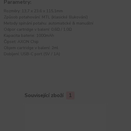
Parametry:
Rozměry: 13,7 x 23,6 x 115,1mm
Způsob potahování: MTL (klasické šlukování)
Metody spínání potahu: automatické & manuální
Odpor cartridge v balení: 0,6Ω / 1,0Ω
Kapacita baterie: 1000mAh
Čipset: AXON Chip
Objem cartridge v balení: 2ml
Dobíjení: USB-C port (5V / 1A)
Související zboží
1