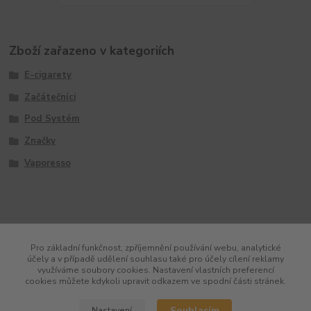
Zboží zařazeno v kategoriích
E-cigarety
Začátečníci
Pod Systém
Značky
Vaporesso
Pro základní funkčnost, zpříjemnění používání webu, analytické
účely a v případě udělení souhlasu také pro účely cílení reklamy
využíváme soubory cookies. Nastavení vlastních preferencí
cookies můžete kdykoli upravit odkazem ve spodní části stránek.
Souhlasím
Nastavení