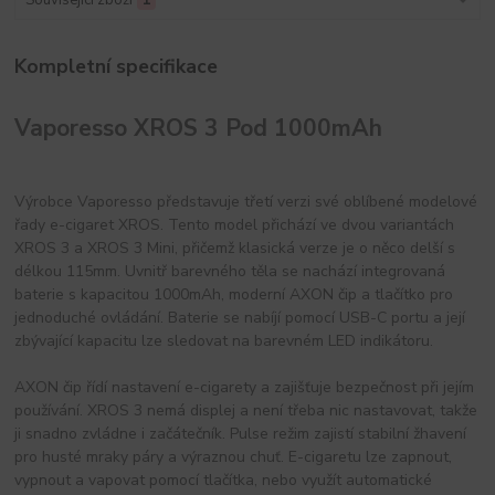
Kompletní specifikace
Vaporesso XROS 3 Pod 1000mAh
Výrobce Vaporesso představuje třetí verzi své oblíbené modelové
řady e-cigaret XROS. Tento model přichází ve dvou variantách
XROS 3 a XROS 3 Mini, přičemž klasická verze je o něco delší s
délkou 115mm. Uvnitř barevného těla se nachází integrovaná
baterie s kapacitou 1000mAh, moderní AXON čip a tlačítko pro
jednoduché ovládání. Baterie se nabíjí pomocí USB-C portu a její
zbývající kapacitu lze sledovat na barevném LED indikátoru.
AXON čip řídí nastavení e-cigarety a zajišťuje bezpečnost při jejím
používání. XROS 3 nemá displej a není třeba nic nastavovat, takže
ji snadno zvládne i začátečník. Pulse režim zajistí stabilní žhavení
pro husté mraky páry a výraznou chuť. E-cigaretu lze zapnout,
vypnout a vapovat pomocí tlačítka, nebo využít automatické