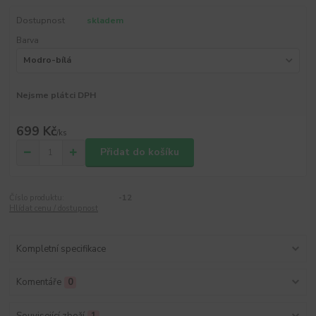
Dostupnost
skladem
Barva
Nejsme plátci DPH
699 Kč
/
ks
Přidat do košíku
Číslo produktu:
-12
Hlídat cenu / dostupnost
Kompletní specifikace
Komentáře
0
Související zboží
1