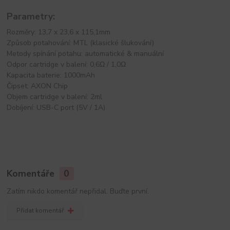
Parametry:
Rozměry: 13,7 x 23,6 x 115,1mm
Způsob potahování: MTL (klasické šlukování)
Metody spínání potahu: automatické & manuální
Odpor cartridge v balení: 0,6Ω / 1,0Ω
Kapacita baterie: 1000mAh
Čipset: AXON Chip
Objem cartridge v balení: 2ml
Dobíjení: USB-C port (5V / 1A)
Komentáře
0
Zatím nikdo komentář nepřidal. Buďte první.
Přidat komentář