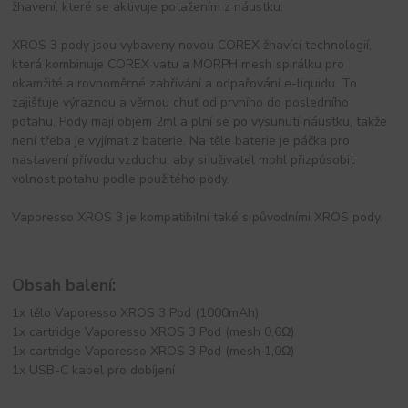
žhavení, které se aktivuje potažením z náustku.
XROS 3 pody jsou vybaveny novou COREX žhavící technologií,
která kombinuje COREX vatu a MORPH mesh spirálku pro
okamžité a rovnoměrné zahřívání a odpařování e-liquidu. To
zajišťuje výraznou a věrnou chuť od prvního do posledního
potahu. Pody mají objem 2ml a plní se po vysunutí náustku, takže
není třeba je vyjímat z baterie. Na těle baterie je páčka pro
nastavení přívodu vzduchu, aby si uživatel mohl přizpůsobit
volnost potahu podle použitého pody.
Vaporesso XROS 3 je kompatibilní také s původními XROS pody.
Obsah balení:
1x tělo Vaporesso XROS 3 Pod (1000mAh)
1x cartridge Vaporesso XROS 3 Pod (mesh 0,6Ω)
1x cartridge Vaporesso XROS 3 Pod (mesh 1,0Ω)
1x USB-C kabel pro dobíjení