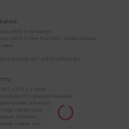
balení:
esso XROS 3 Mini baterie
esso XROS 3 Mesh Pod 0,6Ω – předinstalovaný
 kabel
BALENÍ MŮŽE BÝT JEŠTĚ UPŘESNĚN
try:
 99,2 x 23,6 x 13,8mm
otahování: MTL (klasické šlukování)
pínání potahu: automatické
tridge v balení: 0,6Ω
 baterie: 1000mAh
tridge v balení: 2ml