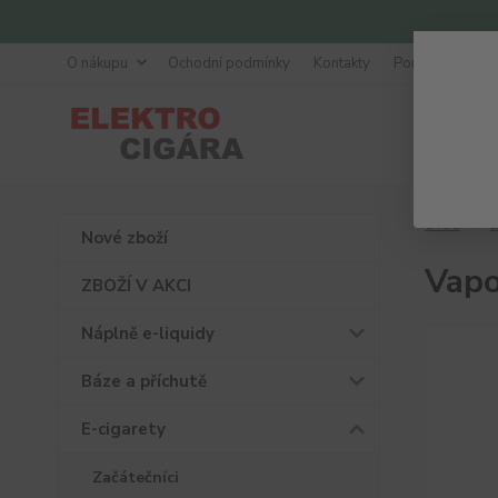
O nákupu
Ochodní podmínky
Kontakty
Poradna
Úvod
E
Nové zboží
Vapo
ZBOŽÍ V AKCI
Náplně e-liquidy
Báze a příchutě
E-cigarety
Začátečníci