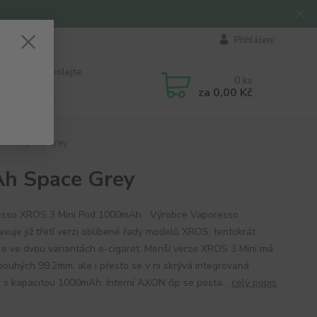
Přihlášení
 si rady? Zavolejte.
0
ks
184 411
za
0,00 Kč
á 8:00 - 16:00
mAh Space Grey
h Space Grey
esso XROS 3 Mini Pod 1000mAh Výrobce Vaporesso
avuje již třetí verzi oblíbené řady modelů XROS, tentokrát
e ve dvou variantách e-cigaret. Menší verze XROS 3 Mini má
pouhých 99,2mm, ale i přesto se v ní skrývá integrovaná
e s kapacitou 1000mAh. Interní AXON čip se posta...
celý popis