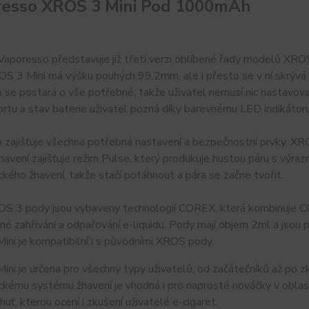
esso XROS 3 Mini Pod 1000mAh
aporesso představuje již třetí verzi oblíbené řady modelů XROS
S 3 Mini má výšku pouhých 99,2mm, ale i přesto se v ní skrývá 
se postará o vše potřebné, takže uživatel nemusí nic nastavovat 
tu a stav baterie uživatel pozná díky barevnému LED indikátoru
zajišťuje všechna potřebná nastavení a bezpečnostní prvky. XROS
žhavení zajišťuje režim Pulse, který produkuje hustou páru s výr
kého žhavení, takže stačí potáhnout a pára se začne tvořit.
S 3 pody jsou vybaveny technologií COREX, která kombinuje C
é zahřívání a odpařování e-liquidu. Pody mají objem 2ml a jsou p
ni je kompatibilní i s původními XROS pody.
ni je určena pro všechny typy uživatelů, od začátečníků až po z
kému systému žhavení je vhodná i pro naprosté nováčky v oblasti 
huť, kterou ocení i zkušení uživatelé e-cigaret.