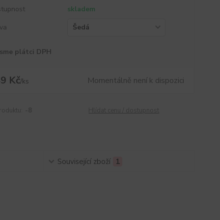
tupnost
skladem
va
sme plátci DPH
9 Kč
Momentálně není k dispozici
/
ks
roduktu:
-8
Hlídat cenu / dostupnost
Související zboží
1