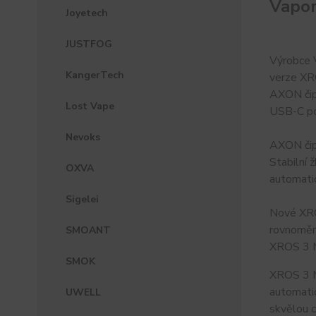
Vapor
Joyetech
JUSTFOG
Výrobce V
KangerTech
verze XRO
AXON čip 
Lost Vape
USB-C por
Nevoks
AXON čip 
Stabilní 
OXVA
automatic
Sigelei
Nové XRO
rovnoměrn
SMOANT
XROS 3 Mi
SMOK
XROS 3 Mi
automatic
UWELL
skvělou c