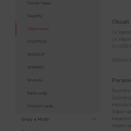
Vandy Vape
Vapefly
Obsah 
Vaporesso
1x Vapor
1x Vapor
VOOPOO
1x USB-C
WHOOP
OBSAH 
WISMEC
Parame
Wotofo
Rozměry:
Naše sady
Způsob p
Metody s
Ostatní sady
Odpor car
Kapacita
Gripy a Mody
Objem car