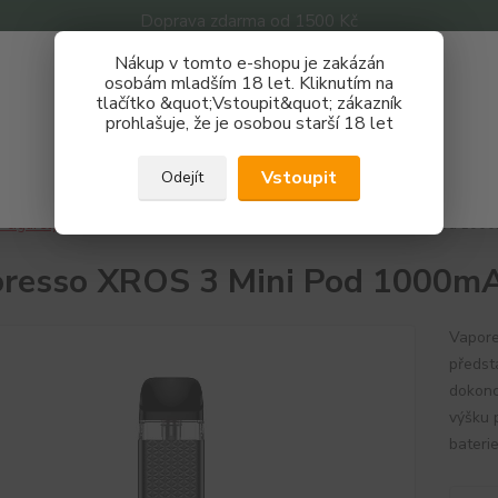
Doprava zdarma od 1500 Kč
Nákup v tomto e-shopu je zakázán
Získej slevu 3%
osobám mladším 18 let. Kliknutím na
tlačítko &quot;Vstoupit&quot; zákazník
Zaregistruj se a nakupuj se slevou právě teď!
Nevíte
prohlašuje, že je osobou starší 18 let
Hledat
733 
REGISTRAČNÍ FORMULÁŘ
Po - P
Vstoupit
Odejít
Zavřít
-cigarety
Značky
Vaporesso
Vaporesso XROS 3 Mini Pod 1000
resso XROS 3 Mini Pod 1000mA
Vapor
předst
dokonc
výšku 
bateri