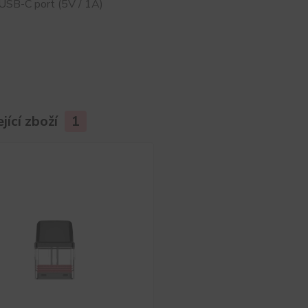
 USB-C port (5V / 1A)
jící zboží
1