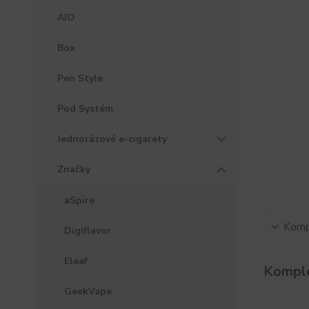
AIO
Box
Pen Style
Pod Systém
Jednorázové e-cigarety
Značky
aSpire
Kompl
Digiflavor
Eleaf
Komple
GeekVape