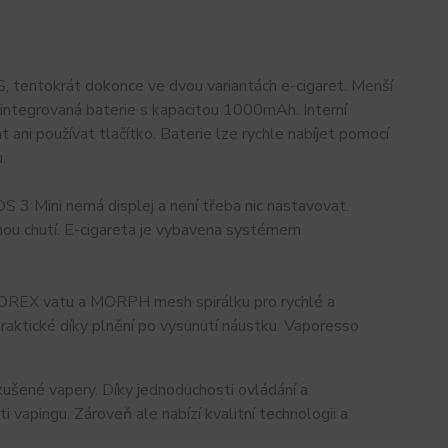
, tentokrát dokonce ve dvou variantách e-cigaret. Menší
integrovaná baterie s kapacitou 1000mAh. Interní
ani používat tlačítko. Baterie lze rychle nabíjet pomocí
.
 3 Mini nemá displej a není třeba nic nastavovat.
aznou chutí. E-cigareta je vybavena systémem
OREX vatu a MORPH mesh spirálku pro rychlé a
raktické díky plnění po vysunutí náustku. Vaporesso
kušené vapery. Díky jednoduchosti ovládání a
vapingu. Zároveň ale nabízí kvalitní technologii a