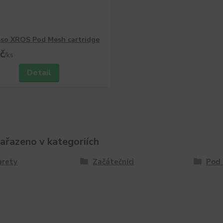
so XROS Pod Mesh cartridge
č
/
ks
Detail
zařazeno v kategoriích
arety
Začátečníci
Pod