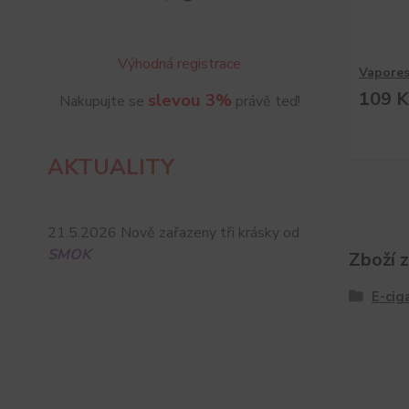
Výhodná registrace
Vapores
109 K
slevou 3%
Nakupujte se
právě teď!
AKTUALITY
21.5.2026 Nově zařazeny tři krásky od
SMOK
Zboží 
E-cig