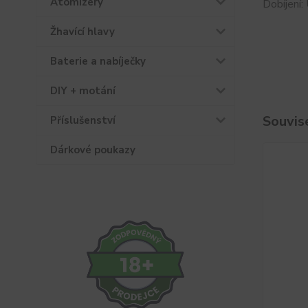
Atomizéry
Dobíjení:
Žhavící hlavy
Baterie a nabíječky
DIY + motání
Souvise
Příslušenství
Dárkové poukazy