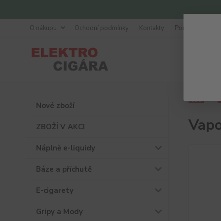
O nákupu
Ochodní podmínky
Kontakty
Poradna
Úvod
Ž
Nové zboží
Vapo
ZBOŽÍ V AKCI
Náplně e-liquidy
Báze a příchutě
E-cigarety
Gripy a Mody