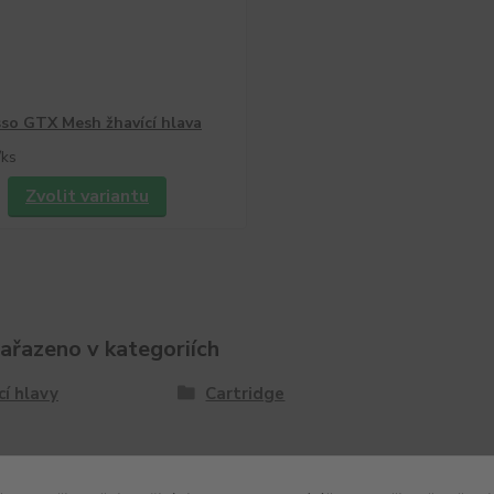
so GTX Mesh žhavící hlava
/
ks
Zvolit variantu
zařazeno v kategoriích
cí hlavy
Cartridge