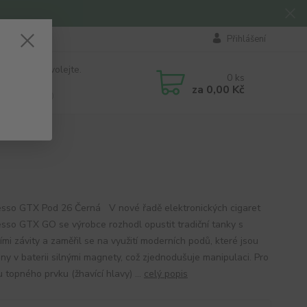
Přihlášení
 si rady? Zavolejte.
0
ks
184 411
za
0,00 Kč
á 8:00 - 16:00
sso GTX Pod 26 Černá V nové řadě elektronických cigaret
sso GTX GO se výrobce rozhodl opustit tradiční tanky s
ími závity a zaměřil se na využití moderních podů, které jsou
ny v baterii silnými magnety, což zjednodušuje manipulaci. Pro
 topného prvku (žhavící hlavy) ...
celý popis