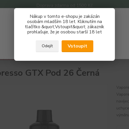
Doprava zdarma od 1500 Kč
Nákup v tomto e-shopu je zakázán
Získej slevu 3%
osobám mladším 18 let. Kliknutím na
tlačítko &quot;Vstoupit&quot; zákazník
Zaregistruj se a nakupuj se slevou právě teď!
Nevíte
prohlašuje, že je osobou starší 18 let
Hledat
733 
REGISTRAČNÍ FORMULÁŘ
Po - P
Vstoupit
Odejít
Zavřít
havící hlavy
Cartridge
Vaporesso GTX Pod 26 Černá
resso GTX Pod 26 Černá
Vapore
Vapore
navíjec
uchyce
výměnu