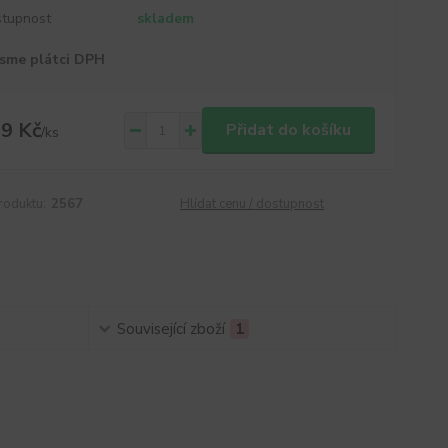
tupnost
skladem
sme plátci DPH
9 Kč
Přidat do košíku
/
ks
roduktu:
2567
Hlídat cenu / dostupnost
Související zboží
1