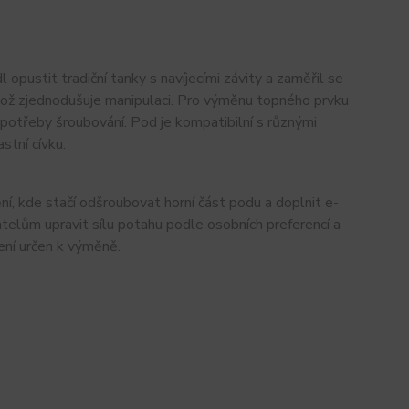
 opustit tradiční tanky s navíjecími závity a zaměřil se
, což zjednodušuje manipulaci. Pro výměnu topného prvku
 potřeby šroubování. Pod je kompatibilní s různými
stní cívku.
, kde stačí odšroubovat horní část podu a doplnit e-
telům upravit sílu potahu podle osobních preferencí a
ení určen k výměně.