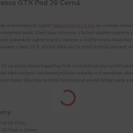
esso GTX Pod 26 Černá
dě elektronických cigaret
Vaporesso GTX GO
se výrobce rozhodl
í moderních podů, které jsou uchyceny v baterii silnými magnety
hlavy) jednoduše vyjmete pod z baterie a vložíte novou hlavu bez
lavami z řady GTX, včetně RBA pro ty, kteří si chtějí sestavit vla
6 se pyšní velkou kapacitou 5ml a má jednoduchý systém plnění
abízí také možnost nastavení průtoku vzduchu, což umožňuje uživa
opné hlavy. Náustek na horní části podu je pevně integrovaný a n
try:
od 26 (5ml)
: 40,5mm x 26mm