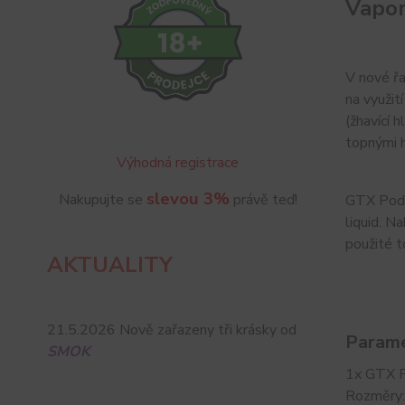
Vapor
V nové řa
na využit
(žhavící 
topnými h
Výhodná registrace
slevou 3%
Nakupujte se
právě teď!
GTX Pod 2
liquid. N
použité t
AKTUALITY
21.5.2026 Nově zařazeny tři krásky od
Parame
SMOK
1x GTX P
Rozměry