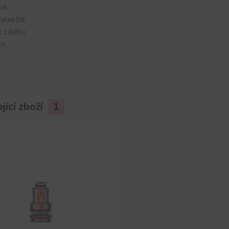
ml
vlastní
z závitu
1ks
jící zboží
1