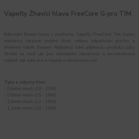
Vapefly Žhavící hlava FreeCore G-pro TIM
Náhradní žhavící hlavy z platformy Vapefly FreeCore Tim Series
nabídnou výrazné podání chuti, velkou odpařovací plochu a
efektivní náběh žhavení. Nabídnou také příjemnou produkci páry.
Skvěle se hodí jak pro standardní nikotinové a beznikotinové
náplně, tak také pro e-liquidy s nikotinovou solí.
Typy a odpory hlav:
- 0,6ohm mesh (19 - 22W)
- 0,8ohm mesh (15 - 18W)
- 1,0ohm mesh (12 - 15W)
- 1,2ohm mesh (10 - 13W)