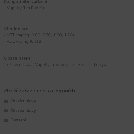
Kompatibilní zařízení:
- Vapefly Tim Pod Kit
Vhodné pro:
-
MTL
vaping
(0.6Ω, 0.8Ω, 1.0Ω, 1.2Ω)
- RDL vaping (0.6Ω)
Obsah balení:
1x
žhavící hlava
Vapefly FreeCore Tim Series (dle výb
Zboží zařazeno v kategoriích
Žhavící hlavy
Žhavící hlavy
Ostatní